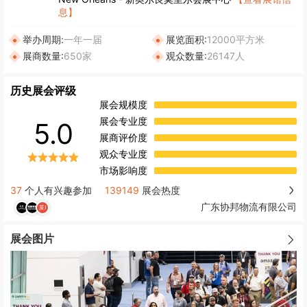
息】
举办周期:
一年一届
展览面积:
12000平方米
展商数量:
650家
观众数量:
26147人
历史展会评级
展会规模度
展会专业度
5.0
展商评价度
观众专业度
市场影响度
37
个人有兴趣参加
139149
展会热度
广东协邦物流有限公司
展会图片