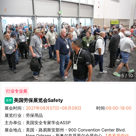
5
/
10
行业专业展
美国劳保展览会
Safety
推荐
展会时间：
2027年06月07日~06月09日
时间:
09:00-18:00
展览行业：
劳保用品
主办单位：
美国安全专家学会ASSP
展会地点：
美国
-
路易斯安那州
- 900 Convention Center Blvd.
New Orleans - 新奥尔良莫里尔会展中心
【查看展馆信