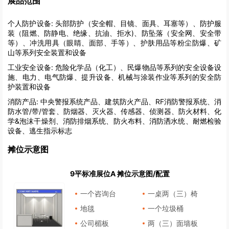
展品范围
个人防护设备:
头部防护（安全帽、目镜、面具、耳塞等）、防护服
装（阻燃、防静电、绝缘、抗油、拒水)、防坠落（安全网、安全带
等）、冲洗用具（眼睛、面部、手等）、护肤用品等粉尘防爆、矿
山等系列安全装置和设备
工业安全设备:
危险化学品（化工）、民爆物品等系列的安全设备设
施、电力、电气防爆、提升设备、机械与涂装作业等系列的安全防
护装置和设备
消防产品:
中央警报系统产品、建筑防火产品、RF消防警报系统、消
防水管/带/管套、防烟器、灭火器、传感器、侦测器、防火材料、化
学&泡沫干燥剂、消防排烟系统、防火布料、消防洒水统、耐燃检验
设备、逃生指示标志
摊位示意图
9平标准展位A 摊位示意图/配置
一个咨询台
一桌两（三）椅
地毯
一个垃圾桶
公司楣板
两（三）面墙板