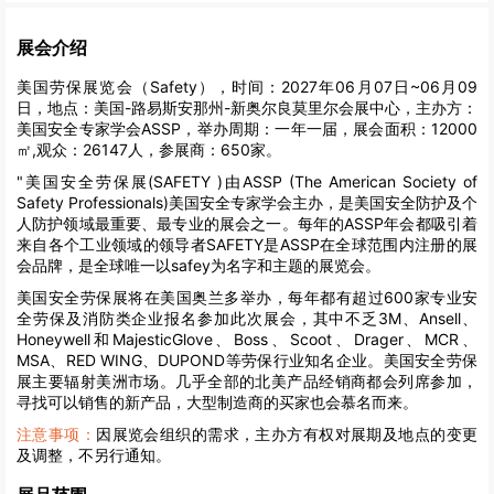
展会介绍
美国劳保展览会（Safety），时间：2027年06月07日~06月09
日，地点：美国-路易斯安那州-新奥尔良莫里尔会展中心，主办方：
美国安全专家学会ASSP，举办周期：一年一届，展会面积：12000
㎡,观众：26147人，参展商：650家。
"美国安全劳保展(SAFETY )由ASSP (The American Society of
Safety Professionals)美国安全专家学会主办，是美国安全防护及个
人防护领域最重要、最专业的展会之一。每年的ASSP年会都吸引着
来自各个工业领域的领导者SAFETY是ASSP在全球范围内注册的展
会品牌，是全球唯一以safey为名字和主题的展览会。
美国安全劳保展将在美国奥兰多举办，每年都有超过600家专业安
全劳保及消防类企业报名参加此次展会，其中不乏3M、Ansell、
Honeywell和MajesticGlove、Boss、Scoot、Drager、MCR、
MSA、RED WING、DUPOND等劳保行业知名企业。美国安全劳保
展主要辐射美洲市场。几乎全部的北美产品经销商都会列席参加，
寻找可以销售的新产品，大型制造商的买家也会慕名而来。
注意事项：
因展览会组织的需求，主办方有权对展期及地点的变更
及调整，不另行通知。