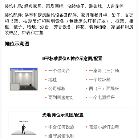
装饰礼品:
经典家居、画及画框、浇铸镜子、装饰球、人造花等
装饰配件:
浴室和厨房装饰设备及配件、家具和餐具柜、架子、支架
和书架、枝形吊灯和照明设备（包括床头灯和灯罩）、框架、相
框、镜子、蜡烛、烛台、芳香设备、鲜花、装饰植物、家居和厨房
装饰品、钟表和古董
摊位示意图
9平标准展位A 摊位示意图/配置
一个咨询台
一桌两（三）椅
地毯
一个垃圾桶
公司楣板
两（三）面墙板
两到四盏射灯
一个电源插座
光地 摊位示意图/配置
不含任何设施
需最小起订面积
遵守展馆限制