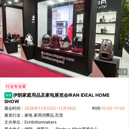
5
/
8
行业专业展
伊朗家庭用品及家电展览会
IRAN IDEAL HOME
推荐
SHOW
展会时间：
2026年12月03日~12月06日
时间:
10:00-17:00
展览行业：
家电
家用消费品,百货
主办单位：
Exhibitionmakers
展会地点：
伊朗
-
德黑兰
- - Shahr-e Aftab展览中心