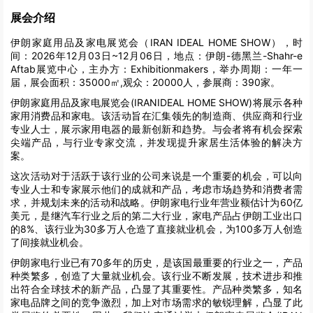
展会介绍
伊朗家庭用品及家电展览会（IRAN IDEAL HOME SHOW），时
间：2026年12月03日~12月06日，地点：伊朗-德黑兰-Shahr-e
Aftab展览中心，主办方：Exhibitionmakers，举办周期：一年一
届，展会面积：35000㎡,观众：20000人，参展商：390家。
伊朗家庭用品及家电展览会(IRANIDEAL HOME SHOW)将展示各种
家用消费品和家电。该活动旨在汇集领先的制造商、供应商和行业
专业人士，展示家用电器的最新创新和趋势。与会者将有机会探索
尖端产品，与行业专家交流，并发现提升家居生活体验的解决方
案。
这次活动对于活跃于该行业的公司来说是一个重要的机会，可以向
专业人士和专家展示他们的成就和产品，考虑市场趋势和消费者需
求，并规划未来的活动和战略。伊朗家电行业年营业额估计为60亿
美元，是继汽车行业之后的第二大行业，家电产品占伊朗工业出口
的8%、该行业为30多万人仓造了直接就业机会，为100多万人创造
了间接就业机会。
伊朗家电行业已有70多年的历史，是该国最重要的行业之一，产品
种类繁多，创造了大量就业机会。该行业不断发展，技术进步和推
出符合全球技术的新产品，凸显了其重要性。产品种类繁多，知名
家电品牌之间的竞争激烈，加上对市场需求的敏锐理解，凸显了此