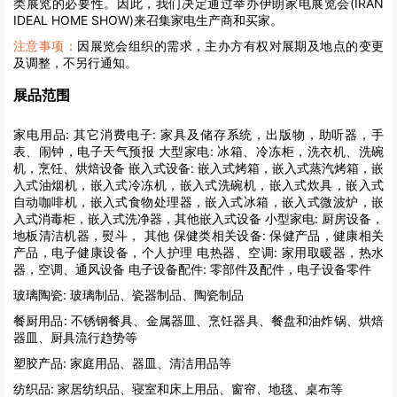
类展览的必要性。因此，我们决定通过举办伊朗家电展览会(IRAN
IDEAL HOME SHOW)来召集家电生产商和买家。
注意事项：
因展览会组织的需求，主办方有权对展期及地点的变更
及调整，不另行通知。
展品范围
家电用品:
其它消费电子: 家具及储存系统，出版物，助听器，手
表、闹钟，电子天气预报 大型家电: 冰箱、冷冻柜，洗衣机、洗碗
机，烹饪、烘焙设备 嵌入式设备: 嵌入式烤箱，嵌入式蒸汽烤箱，嵌
入式油烟机，嵌入式冷冻机，嵌入式洗碗机，嵌入式炊具，嵌入式
自动咖啡机，嵌入式食物处理器，嵌入式冰箱，嵌入式微波炉，嵌
入式消毒柜，嵌入式洗净器，其他嵌入式设备 小型家电: 厨房设备，
地板清洁机器，熨斗， 其他 保健类相关设备: 保健产品，健康相关
产品，电子健康设备，个人护理 电热器、空调: 家用取暖器，热水
器，空调、通风设备 电子设备配件: 零部件及配件，电子设备零件
玻璃陶瓷:
玻璃制品、瓷器制品、陶瓷制品
餐厨用品:
不锈钢餐具、金属器皿、烹饪器具、餐盘和油炸锅、烘焙
器皿、厨具流行趋势等
塑胶产品:
家庭用品、器皿、清洁用品等
纺织品:
家居纺织品、寝室和床上用品、窗帘、地毯、桌布等