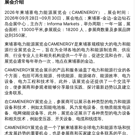
展会介绍
2026年柬埔寨电力能源展览会（CAMENERGY），展会时间：
2026年09月28日~09月30日，展会地点：柬埔寨-金边-金边钻石
岛会展中心，主办方：Informa Markets，举办周期：一年一届，展
会面积：13000平米,参展观众：18200 人，参展商数量及参展品牌
达到350家。
柬埔寨电力能源展览会CAMENERGY是柬埔寨规模较大的电力和能
源行业展览会之一，旨在为全球各地的电力和能源制造商、供应
商、行业专业人士和相关机构提供一个平台，促进交流和合作。该
展览会通常每年举办一次，地点在柬埔寨的金边。
CAMENERGY展览会展示的产品和服务涵盖了电力和能源行业的各
个方面，包括可再生能源、传统能源、能源储存、能源效率、电力
设备、电力工程和技术等。此外，该展览会还提供了一个交流平
台，使参展商和参观者能够分享最佳实践、探讨最新趋势以及建立
业务联系。
在CAMENERGY展览会上，参展商可以展示各种类型的电力和能源
设备和技术，例如太阳能电池板、风力发电设备、生物质能发电设
备、电网储能设备等。此外，展览会还展示了各种类型的电力设备
和相关技术，例如变压器、开关设备、电缆和线缆等。
CAMENERGY展览会是一个了解柬埔寨和全球电力和能源市场和技
术发展趋势的重要机会，也是参展商和买家建立业务联系的平台。