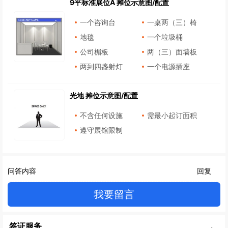
9平标准展位A 摊位示意图/配置
一个咨询台
一桌两（三）椅
地毯
一个垃圾桶
公司楣板
两（三）面墙板
两到四盏射灯
一个电源插座
光地 摊位示意图/配置
不含任何设施
需最小起订面积
遵守展馆限制
问答内容
回复
我要留言
签证服务