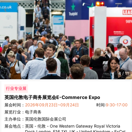
4
/
11
行业专业展
英国伦敦电子商务展览会
E-Commerce Expo
展会时间：
2026年09月23日~09月24日
时间:
9:30-17:00
展览行业：
电子商务
主办单位：
英国伦敦国际会展公司
展会地点：
英国
-
伦敦
- One Western Gateway Royal Victoria
Dock London, E16 1XL UK - United Kingdom - ExCel