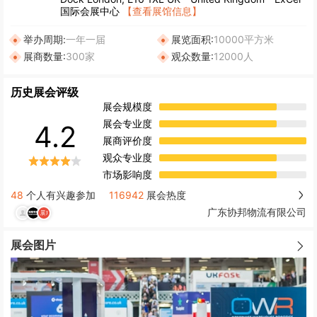
国际会展中心
【查看展馆信息】
举办周期:
一年一届
展览面积:
10000平方米
展商数量:
300家
观众数量:
12000人
历史展会评级
展会规模度
展会专业度
4.2
展商评价度
观众专业度
市场影响度
48
个人有兴趣参加
116942
展会热度
广东协邦物流有限公司
展会图片