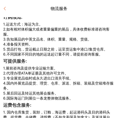
物流服务
订购须知:
1.
运送方式：海运为主。
2.
如有相对体积偏大或者重量偏重的展品，具体收费标准请咨询客
服。
3.
告知展品的中英文品名、体积、重量、规格、货值。
4.
准备报关资料。
5.
货品打包，货运截止日期之前，运至货运集中港口/集货仓库。
6.
不同国家不同目的地的运送起订量不同，请提前咨询客服。
可提供服务:
1.
展前咨询及提供专业运输方案。
2.
代理办理ATA单证册及其他许可文件。
3.
专业展览品临时或永久进出口清关手续。
4.
国内外展览品提货、理货、仓库、派送、拆箱、装箱及空箱堆存服
务。
5.
展后回运及转运其他展会服务。
6.
国际海运门到展位一条龙整体物流服务。
运费包含服务:
1.
国内仓库集货，装卸，订舱，海运费，起运港码头及目的港码头
费，提货费，仓储费，进馆费（不包含美国及加拿大）及派送展台