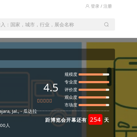
登录 / 注册
输入：国家，城市，行业，展会名称
规模度
专业度
4.5
评价度
观众度
市场度
ra, Jal., -
瓜达拉
254
距博览会开幕还有
天
00人