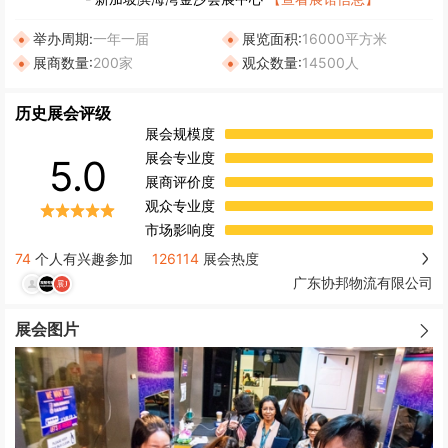
举办周期:
一年一届
展览面积:
16000平方米
展商数量:
200家
观众数量:
14500人
历史展会评级
展会规模度
展会专业度
5.0
展商评价度
观众专业度
市场影响度
74
个人有兴趣参加
126114
展会热度
广东协邦物流有限公司
展会图片