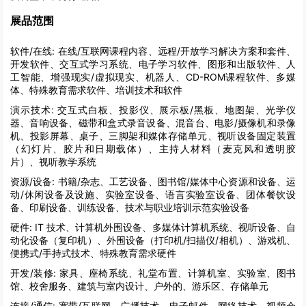
展品范围
软件/在线:
在线/互联网课程内容、远程/开放学习解决方案和套件、
开发软件、交互式学习系统、电子学习软件、图形和出版软件、人
工智能、增强现实/虚拟现实、机器人、CD-ROM课程软件、多媒
体、特殊教育需求软件、培训技术和软件
演示技术:
交互式白板、投影仪、展示板/黑板、地图架、光学仪
器、音响设备、磁带和盒式录音设备、混音台、电影/摄像机和录像
机、投影屏幕、桌子、三脚架和媒体存储单元、视听设备固定装置
（幻灯片、胶片和日期载体）、主持人材料（麦克风和透明胶
片）、视听教学系统
资源/设备:
书籍/杂志、工艺设备、图书馆/媒体中心资源和设备、运
动/休闲设备及设施、实验室设备、语言实验室设备、团体餐饮设
备、印刷设备、训练设备、技术与职业培训示范实验设备
硬件:
IT 技术、计算机外围设备、多媒体计算机系统、视听设备、自
动化设备（复印机）、外围设备（打印机/扫描仪/相机）、游戏机、
便携式/手持式技术、特殊教育需求硬件
开发/装修:
家具、座椅系统、礼堂布置、计算机室、实验室、图书
馆、校舍服务、建筑与室内设计、户外的、游乐区、存储单元
连接/通信:
宽带/互联网、广播技术、电子邮件、网络技术、视频会