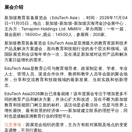
展会介绍
新加坡教育装备展览会（EduTech Asia），时间：2026年11月04
日~11月05日，地点：新加坡-新加坡-新加坡滨海湾金沙会展中心，
主办方：Terrapinn Holdings Ltd. MMXIV，举办周期：一年一届，
展会面积：16000㎡,观众：14500人，参展商：200家。
新加坡教育装备展览会 EduTech Asia是亚洲最大的教育资源和技术
产品及解决方案盛会，面向教育和技能行业的各个层次和领域。该
国际展览和会议每年举办一次，旨在满足新加坡对这些产品和解决
方案日益增长的需求。
EduTech Asia是教育公司与教育领导者、政策制定者、学者、专业
人士、管理人员、渠道合作伙伴、教师和教学人员等会面的聚会场
所，分享和交流教育和技能领域的最新发展、当前实践和创新理
念。
EduTech Asia2026舞台已准备就绪！该年度展会专注于增加更多不
同的教育产品和解决方案，并决心扩大和改进，旨在不断为新加坡
教育和技能部门树立新的标杆。该活动是必看活动，也是与世界上
增长最快、最有前景的经济体——新加坡建立联系的理想平台，同
时也是接触亚洲教育行业的理想平台。
注意事项：
因展览会组织的需求，主办方有权对展期及地点的变更
及调整，不另行通知。