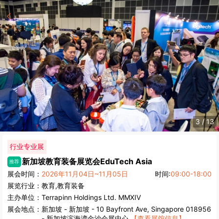
3
/
13
行业专业展
新加坡教育装备展览会
EduTech Asia
推荐
展会时间：
2026年11月04日~11月05日
时间:
09:00-18:00
展览行业：
教育,教育装备
主办单位：
Terrapinn Holdings Ltd. MMXIV
展会地点：
新加坡
-
新加坡
- 10 Bayfront Ave, Singapore 018956
- 新加坡滨海湾金沙会展中心
【查看展馆信息】