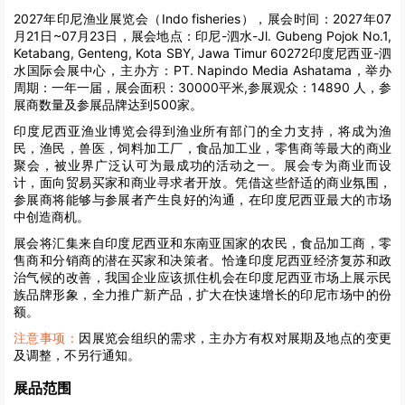
2027年印尼渔业展览会（Indo fisheries），展会时间：2027年07
月21日~07月23日，展会地点：印尼-泗水-Jl. Gubeng Pojok No.1,
Ketabang, Genteng, Kota SBY, Jawa Timur 60272印度尼西亚-泗
水国际会展中心，主办方：PT. Napindo Media Ashatama，举办
周期：一年一届，展会面积：30000平米,参展观众：14890 人，参
展商数量及参展品牌达到500家。
印度尼西亚渔业博览会得到渔业所有部门的全力支持，将成为渔
民，渔民，兽医，饲料加工厂，食品加工业，零售商等最大的商业
聚会，被业界广泛认可为最成功的活动之一。展会专为商业而设
计，面向贸易买家和商业寻求者开放。凭借这些舒适的商业氛围，
参展商将能够与参展者产生良好的沟通，在印度尼西亚最大的市场
中创造商机。
展会将汇集来自印度尼西亚和东南亚国家的农民，食品加工商，零
售商和分销商的潜在买家和决策者。恰逢印度尼西亚经济复苏和政
治气候的改善，我国企业应该抓住机会在印度尼西亚市场上展示民
族品牌形象，全力推广新产品，扩大在快速增长的印尼市场中的份
额。
注意事项：
因展览会组织的需求，主办方有权对展期及地点的变更
及调整，不另行通知。
展品范围