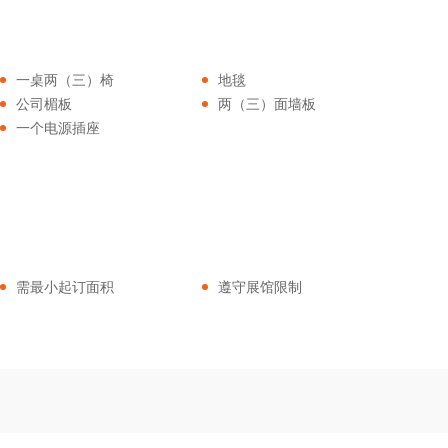
一桌两（三）椅
地毯
公司楣板
两（三）面墙板
一个电源插座
需最小起订面积
遵守展馆限制