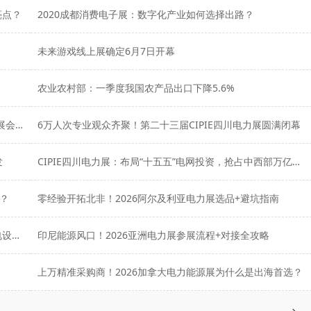
亮点？
2020成都消费电子展：数字化产业如何选择出路？
未来游戏线上展确定6月7日开幕
农业农村部：一季度我国农产品出口下降5.6%
四展联动汇聚产业创新力量，2026 EPOWER全电展系列展会精彩呈现
6万人次专业观众齐聚！第二十三届CIPIE四川电力展圆满闭幕
发
CIPIE四川电力展：布局“十五五”电网投资，抢占中西部万亿市场
出？
零经验开拓北非！2026阿尔及利亚电力展选品+避坑指南
中亚采购清单曝光！2026乌兹别克斯坦电力展哪些输配电设备最抢手？
印尼能源风口！2026亚洲电力展参展流程+对接全攻略
上万精准采购商！2026加拿大电力能源展为什么是出海首选？