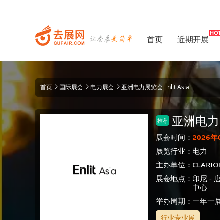
首页
近期开展
首页
国际展会
电力展会
亚洲电力展览会 Enlit Asia
亚洲电力
推荐
展会时间：
2026年
展览行业：
电力
主办单位：
CLARIO
展会地点：
印尼
-
中心
举办周期：一年一
行业专业展