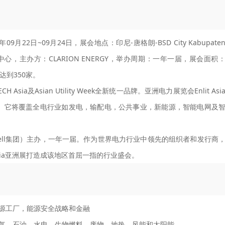
09月22日~09月24日，展会地点：印尼-唐格朗-BSD City Kabupate
esia-印尼会展中心，主办方：CLARION ENERGY，举办周期：一年一届，展会面积
达到350家。
TECH Asia及Asian Utility Week全新统一品牌。亚洲电力展览会Enlit Asi
。它将覆盖全电行业如发电，输配电，公共事业，新能源，智能电网及
（前身PennWell集团）主办，一年一届。作为世界电力行业中领先的组织者和发行商
it Asia亚洲展打造成该地区首屈一指的行业盛会。
源工厂，能源安全战略和金融
气，石油，水电，生物燃料，废物，地热，风能和太阳能