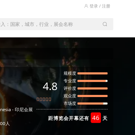
登录 / 注册
输入：国家，城市，行业，展会名称
规模度
专业度
4.8
评价度
观众度
市场度
nesia -
印尼会展
46
距博览会开幕还有
天
00人