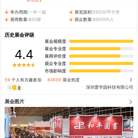
举办周期:
一年一届
展览面积:
56500平方米
展商数量:
800家
观众数量:
890000人
历史展会评级
展会规模度
展会专业度
4.4
展商评价度
观众专业度
市场影响度
59
个人有兴趣参加
84699
展会热度
深圳爱学园科技有限公司
展会图片