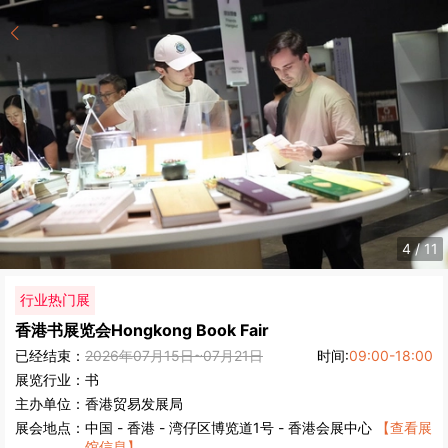
4
/
11
行业热门展
香港书展览会
Hongkong Book Fair
已经结束：
2026年07月15日~07月21日
时间:
09:00-18:00
展览行业：
书
主办单位：
香港贸易发展局
展会地点：
中国
-
香港
- 湾仔区博览道1号 - 香港会展中心
【查看展
馆信息】