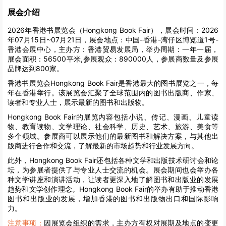
展会介绍
2026年香港书展览会（Hongkong Book Fair），展会时间：2026
年07月15日~07月21日，展会地点：中国-香港-湾仔区博览道1号-
香港会展中心，主办方：香港贸易发展局，举办周期：一年一届，
展会面积：56500平米,参展观众：890000人，参展商数量及参展
品牌达到800家。
香港书展览会Hongkong Book Fair是香港最大的图书展览之一，每
年在香港举行。该展览会汇聚了全球范围内的图书出版商、作家、
读者和专业人士，展示最新的图书和出版物。
Hongkong Book Fair的展览内容包括小说、传记、漫画、儿童读
物、教育读物、文学理论、社会科学、历史、艺术、旅游、美食等
多个领域。参展商可以展示他们的最新图书和解决方案，与其他出
版商进行合作和交流，了解最新的市场趋势和行业发展方向。
此外，Hongkong Book Fair还包括各种文学和出版技术研讨会和论
坛，为参展者提供了与专业人士交流的机会。展会期间也会举办各
种文学讲座和演讲活动，让读者更深入地了解图书和出版业的发展
趋势和文学创作理念。Hongkong Book Fair的举办有助于推动香港
图书和出版业的发展，增加香港的图书和出版物出口和国际影响
力。
注意事项：
因展览会组织的需求，主办方有权对展期及地点的变更