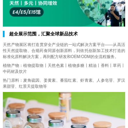
超全展示范围，汇聚全球新品技术
天然产物展区将打造贯穿全产业链的一站式解决方案平台——从高活
性天然提取物、合规药食同源创新原料，到依托创新加工技术打造的
标准化原料解决方案，再到配方研发和OEM/ODM的全流程服务。
植物产物：植物提取物丨天然色素丨植物多糖丨精油丨香料丨草药丨
中药材及饮片
热门原料：麦角硫因、姜黄素、番茄红素、虾青素、人参皂苷、罗汉
果甜苷、红景天提取物等