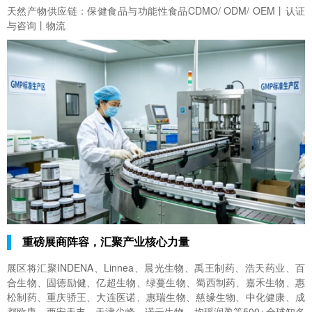
天然产物供应链：保健食品与功能性食品CDMO/ ODM/ OEM丨认证
与咨询丨物流
重磅展商阵容，汇聚产业核心力量
展区将汇聚INDENA、Linnea、晨光生物、禹王制药、浩天药业、百
合生物、固德励健、亿超生物、绿蔓生物、蜀西制药、嘉禾生物、惠
松制药、重庆骄王、大连医诺、惠瑞生物、慈缘生物、中化健康、成
都欧康、西安天丰、天津尖峰、诺云生物、均瑶润盈等500+全球知名