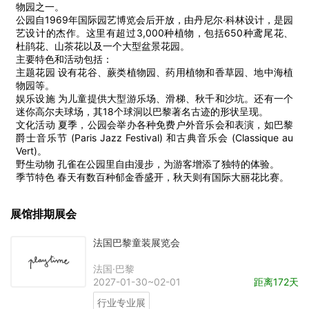
物园之一。
公园自1969年国际园艺博览会后开放，由丹尼尔·科林设计，是园
艺设计的杰作。这里有超过3,000种植物，包括650种鸢尾花、
杜鹃花、山茶花以及一个大型盆景花园。
主要特色和活动包括：
主题花园 设有花谷、蕨类植物园、药用植物和香草园、地中海植
物园等。
娱乐设施 为儿童提供大型游乐场、滑梯、秋千和沙坑。还有一个
迷你高尔夫球场，其18个球洞以巴黎著名古迹的形状呈现。
文化活动 夏季，公园会举办各种免费户外音乐会和表演，如巴黎
爵士音乐节 (Paris Jazz Festival) 和古典音乐会 (Classique au
Vert)。
野生动物 孔雀在公园里自由漫步，为游客增添了独特的体验。
季节特色 春天有数百种郁金香盛开，秋天则有国际大丽花比赛。
展馆排期展会
法国巴黎童装展览会
法国·巴黎
2027-01-30~02-01
距离172天
行业专业展