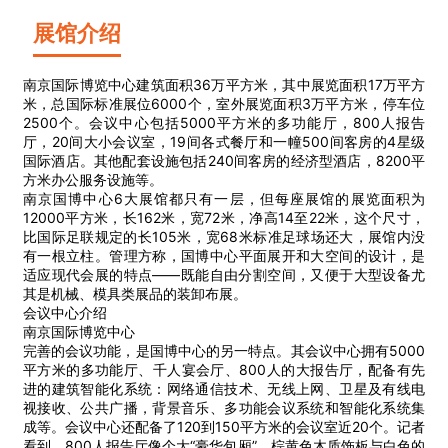
展馆介绍
南京国际博览中心建筑面积36万平方米，其中展览面积17万平方
米，总国际标准展位6000个，室外展览面积3万平方米，停车位
2500个。会议中心包括5000平方米的多功能厅，800人报告
厅，20间大小会议室，19间各式餐厅和一幢500间客房的4星级
国际酒店。其他配套设施包括240间客房的经济型酒店，8200平
方米办公服务设施等。
南京国博中心6大展馆都只有一层，但每座展馆的展览面积为
12000平方米，长162米，宽72米，净高14至22米，这个尺寸，
比国际足联规定的长105米，宽68米标准足球场还大，展馆内没
有一根立柱。管理方称，国博中心平面展开和大空间的设计，是
适应现代会展的特点——既能自由分割空间，又便于大型设备尤
其是机械、模具类展品的装卸布展。
会议中心介绍
南京国际博览中心
完善的会议功能，是国博中心的另一特点。其会议中心拥有5000
平方米的多功能厅、千人宴会厅、800人的大报告厅，配备有先
进的建筑智能化系统：网络通信技术、无线上网、卫星及有线电
视接收、公共广播，背景音乐、多功能会议系统和智能化系统集
成等。会议中心还配备了120到150平方米的会议室近20个。记者
看到，800人报告厅像个大“豪华包厢”，棕黄色木质饰板与白色的