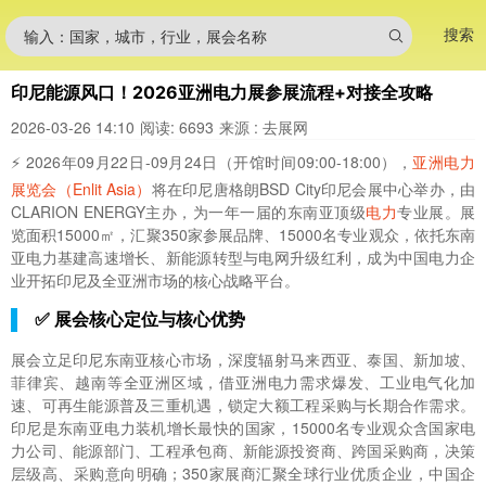
搜索
输入：国家，城市，行业，展会名称
印尼能源风口！2026亚洲电力展参展流程+对接全攻略
2026-03-26 14:10
阅读: 6693
来源 : 去展网
⚡ 2026年09月22日-09月24日（开馆时间09:00-18:00），
亚洲电力
展览会（Enlit Asia）
将在印尼唐格朗BSD City印尼会展中心举办，由
CLARION ENERGY主办，为一年一届的东南亚顶级
电力
专业展。展
览面积15000㎡，汇聚350家参展品牌、15000名专业观众，依托东南
亚电力基建高速增长、新能源转型与电网升级红利，成为中国电力企
业开拓印尼及全亚洲市场的核心战略平台。
✅ 展会核心定位与核心优势
展会立足印尼东南亚核心市场，深度辐射马来西亚、泰国、新加坡、
菲律宾、越南等全亚洲区域，借亚洲电力需求爆发、工业电气化加
速、可再生能源普及三重机遇，锁定大额工程采购与长期合作需求。
印尼是东南亚电力装机增长最快的国家，15000名专业观众含国家电
力公司、能源部门、工程承包商、新能源投资商、跨国采购商，决策
层级高、采购意向明确；350家展商汇聚全球行业优质企业，中国企