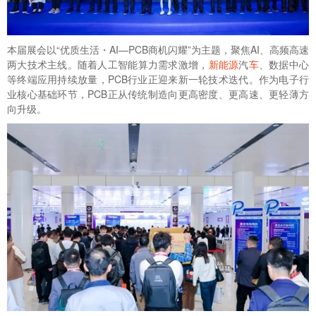
本届展会以“优质生活・AI—PCB商机闪耀”为主题，聚焦AI、高频高速
两大技术主线。随着人工智能算力需求激增，
新能源
汽
车
、数据中心
等终端应用持续放量，PCB行业正迎来新一轮技术迭代。作为电子行
业核心基础环节，PCB正从传统制造向更高密度、更高速、更轻薄方
向升级。