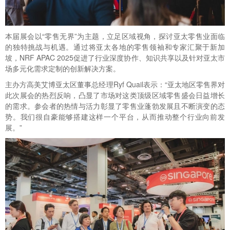
本届展会以“零售无界”为主题，立足区域视角，探讨亚太零售业面临
的独特挑战与机遇。通过将亚太各地的零售领袖和专家汇聚于新加
坡，NRF APAC 2025促进了行业深度协作、知识共享以及针对亚太市
场多元化需求定制的创新解决方案。
主办方高美艾博亚太区董事总经理Ryf Quail表示：“亚太地区零售界对
此次展会的热烈反响，凸显了市场对这类顶级区域零售盛会日益增长
的需求。参会者的热情与活力彰显了零售业蓬勃发展且不断演变的态
势。我们很自豪能够搭建这样一个平台，从而推动整个行业向前发
展。”