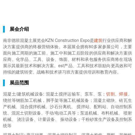
展会介绍
南非德班混凝土展览会KZN Construction Expo是
建筑
行业供应商和解
决方案提供商的终极营销体验。本届展会拥有80多家参展公司，主要
面向施工周期的施工前、施工中和施工后阶段的供应商和解决方案供
应商。化学品、工具、设备、饰面、材料和承包服务供应商将在现场
展示其最新技术和解决方案。est产品、工具和技术鼓励向更高效和可
持续的建筑转变。战略和技术讲习班方案提供培训和教育内容。
展品范围
混凝土/建筑机械设备: 混凝土搅拌运输车、泵车、泵；
切割
、
焊接
、
绕丝等钢筋加工机械，脚手架等施工机械装备；混凝土砌块、砖瓦生
产机械、混合搅拌机械、沙石分离机、 搅拌站、配料站、自动控制系
统、混泥土切割设备、手动/电动工具等；泵送机械、布料机械、 喷射
机械、 浇注设备、计量设备、 振动设备；干粉砂浆生产设备及控制系
统等
混凝土制品: 商品砂浆、混凝土砌块制品、混凝土构件、颜料、装饰性