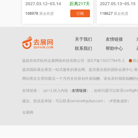
2027.03.12~03.14
距离217天
2027.05.13~05.15
108978
展会热度
订阅
118627
展会热度
关于我们
友情链接
联系我们
帮助中心
版权所有©杭州去展网络科技有限公司
浙ICP备15027784号-2
浙公
提供国际展会展览一站式服务的展会网。提供最全面的国际会展中心 
网站将在文章转载后一个月内支持原创作者稿酬。请未及时领取稿酬的作者及时
友情链接：（pr>2,转入内链（
友情链接
），如有问题可以联系config#quf
建议、投诉及举报：可以联系service#qufair.com；（#替换成@）
去展网