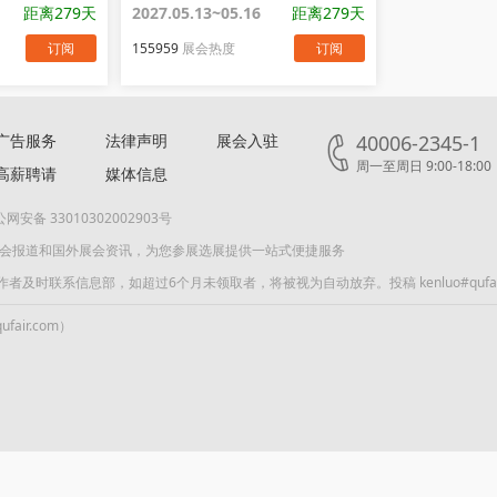
距离279天
2027.05.13~05.16
距离279天
订阅
155959
展会热度
订阅
广告服务
法律声明
展会入驻
40006-2345-1
周一至周日 9:00-18:00
高薪聘请
媒体信息
网安备 33010302002903号
展会报道和国外展会资讯，为您参展选展提供一站式便捷服务
联系信息部，如超过6个月未领取者，将被视为自动放弃。投稿 kenluo#qufair
air.com）