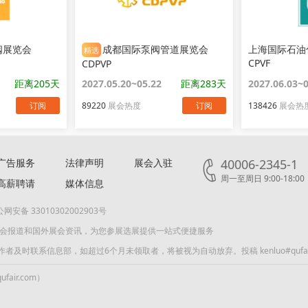
阀展览会
成都国际泵阀管道展览会
上海国际石油
精选
CPVF
CDPVP
距离205天
2027.05.20~05.22
距离283天
2027.06.03~
订阅
89220
展会热度
订阅
138426
展会热
广告服务
法律声明
展会入驻
40006-2345-1
周一至周日 9:00-18:00
高薪聘请
媒体信息
网安备 33010302002903号
展会报道和国外展会资讯，为您参展选展提供一站式便捷服务
联系信息部，如超过6个月未领取者，将被视为自动放弃。投稿 kenluo#qufair
air.com）