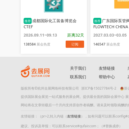
成都国际化工装备博览会
广东国际泵管
推荐
推荐
CTEF
FLOWTECH CHINA
2026.09.11~09.13
距离32天
2027.03.03~03.05
138584
展会热度
订阅
146547
展会热度
关于我们
友情链接
联系我们
帮助中心
版权所有©杭州去展网络科技有限公司
浙ICP备15027784号-2
浙公
提供国际展会展览一站式服务的展会网。提供最全面的国际会展中心 
网站将在文章转载后一个月内支持原创作者稿酬。请未及时领取稿酬的作者及时
友情链接：（pr>2,转入内链（
友情链接
），如有问题可以联系config#quf
建议、投诉及举报：可以联系service#qufair.com；（#替换成@）