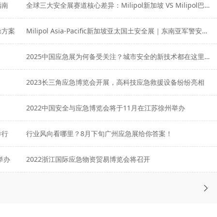
指南
全球三大安全展赛道核心差异：Milipol新加坡 VS Milipol巴黎 VS IMDEX新加坡海
操方案
Milipol Asia-Pacific新加坡亚太国土安全展｜东南亚军警安防年度官方招标峰会
2025中国应急展为何备受关注？城市安全的新技术都在这里曝光
2023长三角应急博览会开展，高科技应急救援设备纷纷亮相
2022中国安全与应急博览会将于11月在江苏徐州举办
举行
行业风向看哪里？8月下旬广州应急展给你答案！
举办
2022浙江国际应急物资贸易博览会将召开