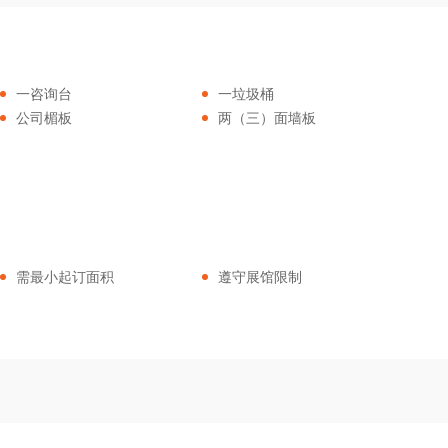
一咨询台
一垃圾桶
公司楣板
两（三）面墙板
需最小起订面积
遵守展馆限制