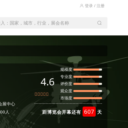
登录 / 注册
输入：国家，城市，行业，展会名称
规模度
专业度
4.6
评价度
观众度
市场度
会展中心
607
00人
距博览会开幕还有
天