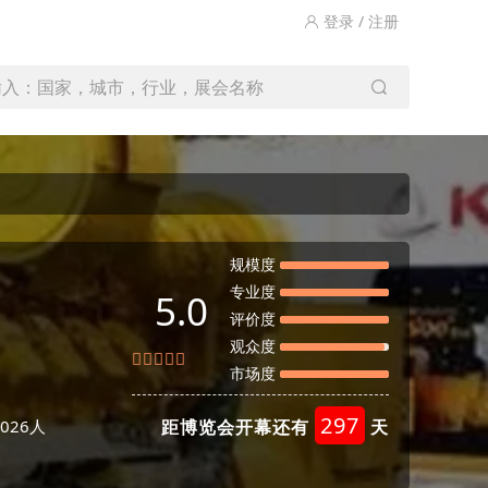
登录 / 注册
输入：国家，城市，行业，展会名称
规模度
专业度
5.0
评价度
观众度
市场度
297
026人
距博览会开幕还有
天