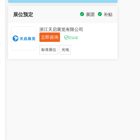
主
产
展位预定
展团
补贴
浙江天启展览有限公司
立即咨询
已认证
能
标准展位
光地
元
/
众
、
通
材
碰