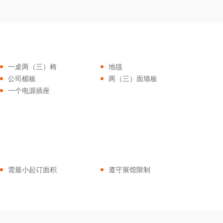
一桌两（三）椅
地毯
公司楣板
两（三）面墙板
一个电源插座
需最小起订面积
遵守展馆限制