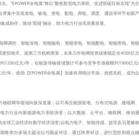
。“EPOWER全电展”将以“聚焦新型电力系统、促进双碳目标实现”为
业界集中呈现发电、输电、变电、配电、用电、调度、通信等环节创新
集成协作，推动“双链”融合，助力电力行业高质量发展。
能电网调控、智能发电、智能输电、智能变电、智能配电、智能用电、智
密切相关。据第三方机构测算，未来几年电网投资或将稳定在4500亿
1200亿元/年；在能源传输领域预计可参与竞争市场规模约1900亿元
元/年。借助【EPOWER全电展】加速布局细分市场，抢抓先机，成为
力物联网等领域向纵深发展；以可再生能源发电、分布式电源、微电网
统电力行业向新能源电力系统演变；以大数据、云平台、物联网、移动
动全球工业经济向数字经济演变;以电力电子、智能传感、超导及石墨烯
同期将举办多场主题论坛与圆桌对话，通过跨界对话，进行思想和观点