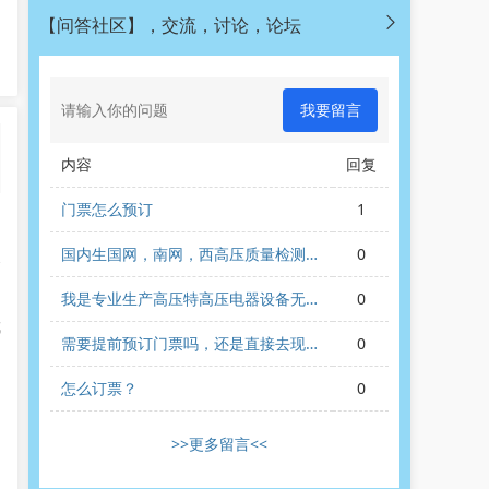
【问答社区】，交流，讨论，论坛
我要留言
内容
回复
门票怎么预订
1
中
国内生国网，南网，西高压质量检测机
0
展
构参展吗？产高压无局放变压器的厂家
参展吗？内生产绝缘子的厂家参展吗？
我是专业生产高压特高压电器设备无线
0
电干扰检测系统的生产制造公司，我们
成
公司在这个展会有推广价值吗？
需要提前预订门票吗，还是直接去现
0
、
场。
怎么订票？
0
>>更多留言<<
的