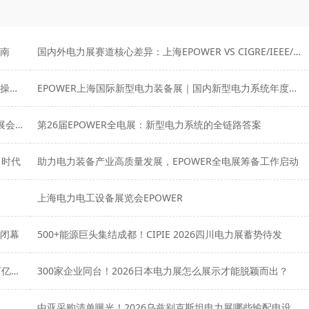
指南
国内外电力展赛道核心差异：上海EPOWER VS CIGRE/IEEE/PowerGen/Power
国内电力配套拓客捷径｜EPOWER中小元器件厂商参展实操方案
EPOWER上海国际新型电力装备展｜国内新型电力系统年度采购峰会
四展联动汇聚产业创新力量，2026 EPOWER全电展系列展会精彩呈现
第26届EPOWER全电展：新型电力系统的全链路答案
力时代
助力电力装备产业高质量发展，EPOWER全电展筹备工作启动
上海电力电工设备展览会EPOWER
满闭幕
500+能源巨头集结成都！CIPIE 2026四川电力展蓄势待发
CIPIE四川电力展：布局“十五五”电网投资，抢占中西部万亿市场
300家企业同台！2026日本电力展怎么展示才能脱颖而出？
中亚采购清单曝光！2026乌兹别克斯坦电力展哪些输配电设备最抢手？