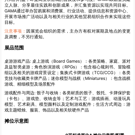
立人脉、分享最佳实践和创新成果，并汇集资源以实现共同目标。
GAMA通过举办贸易展和消费展、行业活动、提供信息和资源中心、
开展市场推广活动以及与相关行业的其他贸易组织合作来实现这些
目标。
注意事项：
因展览会组织的需求，主办方有权对展期及地点的变更
及调整，不另行通知。
展品范围
桌游游戏产品:
桌上游戏（Board Games）：各类策略、家庭、派对
及益智类桌游；角色扮演游戏（RPGs）：包含核心规则书、冒险模
组以及相关的游戏背景设定；集换式卡牌游戏（TCG/CCG）：各类
竞技与收藏类卡牌产品；迷你模型与战棋（Miniatures）：包含战棋
游戏、精细模型及场景配件
游戏配件与周边:
骰子与收纳：各类材质的骰子、骰托、卡牌保护套
（卡包）、游戏垫、收纳盒等；艺术与工艺：游戏插画、动漫玩具
模型、艺术刷具、模型颜料以及定制游戏配件；生活方式周边：游
戏主题蜡烛、服装、饰品以及相关软硬件产品
摊位示意图