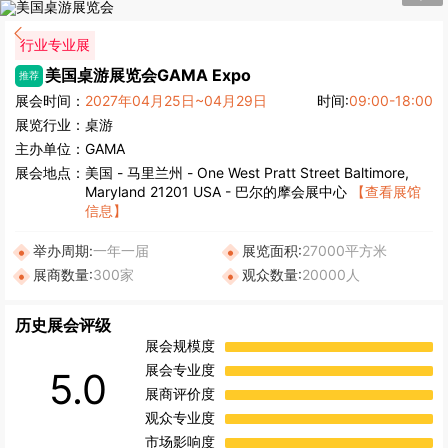
行业专业展
美国桌游展览会
GAMA Expo
推荐
展会时间：
2027年04月25日~04月29日
时间:
09:00-18:00
展览行业：
桌游
主办单位：
GAMA
展会地点：
美国
-
马里兰州
- One West Pratt Street Baltimore,
Maryland 21201 USA - 巴尔的摩会展中心
【查看展馆
信息】
举办周期:
一年一届
展览面积:
27000平方米
展商数量:
300家
观众数量:
20000人
历史展会评级
展会规模度
展会专业度
5.0
展商评价度
观众专业度
市场影响度