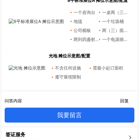
9平标准展位A 摊位示意图/配置
一个咨询台
一桌两（三）椅
地毯
一个垃圾桶
公司楣板
两（三）面墙板
两到四盏射灯
一个电源插座
光地 摊位示意图/配置
不含任何设施
需最小起订面积
遵守展馆限制
问答内容
回复
我要留言
签证服务