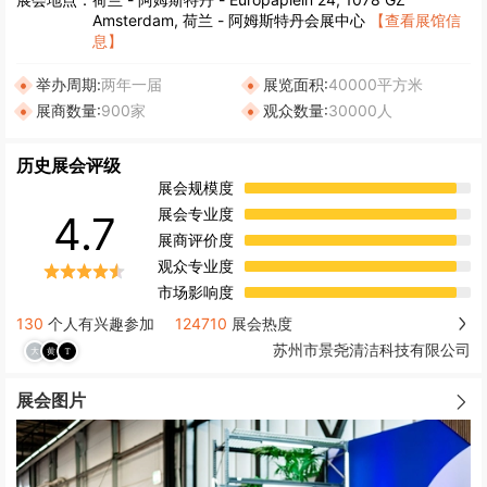
Amsterdam, 荷兰 - 阿姆斯特丹会展中心
【查看展馆信
息】
举办周期:
两年一届
展览面积:
40000平方米
展商数量:
900家
观众数量:
30000人
历史展会评级
展会规模度
展会专业度
4.7
展商评价度
观众专业度
市场影响度
130
个人有兴趣参加
124710
展会热度
苏州市景尧清洁科技有限公司
展会图片