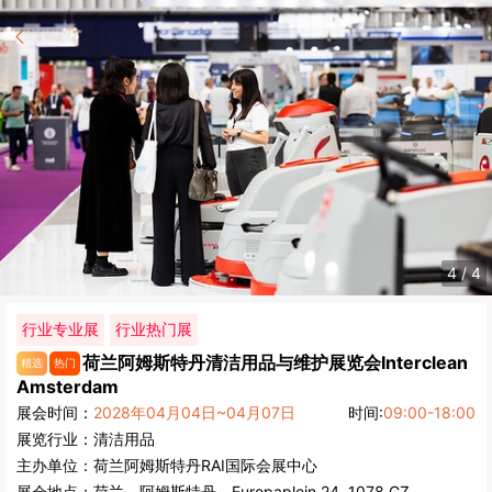
4
/
4
行业专业展
行业热门展
荷兰阿姆斯特丹清洁用品与维护展览会
Interclean
精选
热门
Amsterdam
展会时间：
2028年04月04日~04月07日
时间:
09:00-18:00
展览行业：
清洁用品
主办单位：
荷兰阿姆斯特丹RAI国际会展中心
展会地点：
荷兰
-
阿姆斯特丹
- Europaplein 24, 1078 GZ