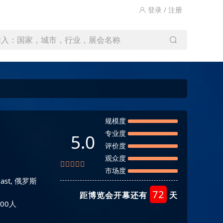
登录 / 注册
输入：国家，城市，行业，展会名称
规模度
专业度
5.0
评价度
观众度
市场度
blast, 俄罗斯
72
距博览会开幕还有
天
00人