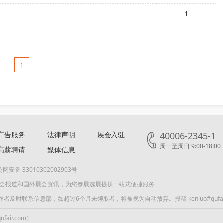
1
1
广告服务
法律声明
展会入驻
40006-2345-1
周一至周日 9:00-18:00
高薪聘请
媒体信息
网安备 33010302002903号
展会报道和国外展会资讯，为您参展选展提供一站式便捷服务
联系信息部，如超过6个月未领取者，将被视为自动放弃。投稿 kenluo#qufair
air.com）