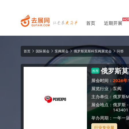
首页
近期开展
首页
国际展会
泵阀展会
俄罗斯莫斯科泵阀展览会
问答
俄罗斯莫
推荐
展会时间：
2026年
展览行业：
泵阀
主办单位：
俄罗斯M
展会地点：
俄罗斯
143401
举办周期：一年一
行业专业展