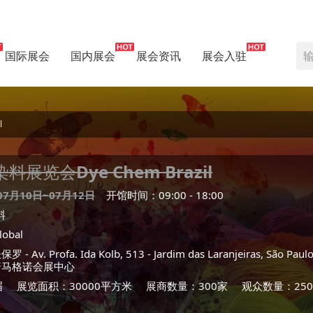
国际展会
国内展会
展会资讯
展会入驻
l
染料展览会
Dye Chem Brazil
07月10日~07月12日
开馆时间：09:00 - 18:00
料
lobal
圣保罗
- Av. Profa. Ida Kolb, 513 - Jardim das Laranjeiras, São Paul
普马格诺会展中心
届
展览面积：30000平方米
展商数量：300家
观众数量：250