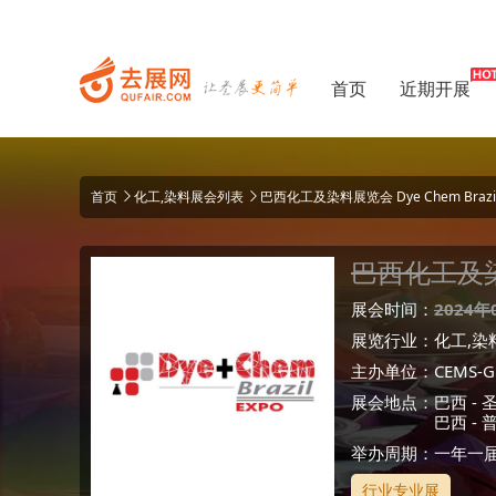
首页
近期开展
首页
化工,染料展会列表
巴西化工及染料展览会 Dye Chem Brazi
巴西化工及
展会时间：
2024年
展览行业：
化工,染
主办单位：
CEMS-G
展会地点：
巴西
-
巴西 -
举办周期：一年一
行业专业展