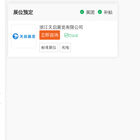
务
展位预定
展团
补贴
浙江天启展览有限公司
立即咨询
已认证
标准展位
光地
、
工
辅
化
化