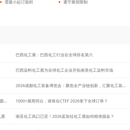
需最小起订面积
遵守展馆限制
巴西化工展：巴西化工行业在全球排名第六
巴西染料化工展为全球化工企业开拓南美化工染料市场
2026成都化工装备博览会：聚焦全产业链创新，汇聚化工装备力量
观众增长10%、展商增长35%！欧洲化工与塑料行业盛会圆满收官
1000+展商同台，谁将在CTEF 2026拿下全球订单？
机遇
南亚化工风口已至！2026孟加拉化工展如何精准掘金？