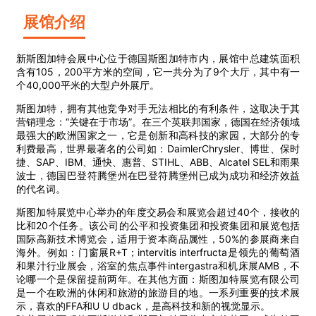
展馆介绍
新斯图加特会展中心位于德国斯图加特市内，展馆中总建筑面积
含有105，200平方米的空间，它一共分为了9个大厅，其中有一
个40,000平米的大型户外展厅。
斯图加特，拥有其他竞争对手无法相比的有利条件，这取决于其
营销理念：“关键在于市场”。在三个英联邦国家，德国在经济领域
最强大的欧洲国家之一，它是创新和高科技的家园，大部分的专
利费最高，世界最著名的公司如：DaimlerChrysler、博世、保时
捷、SAP、IBM、通快、惠普、STIHL、ABB、Alcatel SEL和雨果
波士，德国巴登符腾堡州在巴登符腾堡州已成为成功和经济效益
的代名词。
斯图加特展览中心举办的年度交易会和展览会超过40个，接收的
比和20个任务。该公司的公平和投资集团和投资集团和展览包括
国际高新技术博览会，适用于资本商品属性，50%的参展商来自
海外。例如：门窗展R+T；intervitis interfructa是领先的葡萄酒
和果汁行业展会，浴室的焦点事件intergastra和机床展AMB，不
论哪一个是保留提前两年。在其他方面：斯图加特展览有限公司
是一个在欧洲的休闲和旅游的旅游目的地。一系列重要的技术展
示，喜欢的FFA和U U dback，是高科技和新的视觉显示。