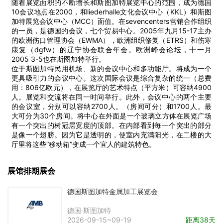
随着展览面积的不断增长和斯图加特展览中心的范围，成为德国
10会议地点在2000，和liederhalle文化会议中心（KKL）和斯图
加特展览会议中心（MCC）面值。在sevencenters营销合作组织
的一员，是德国的会议，七个贸易中心。2005年九月15-17主办
的欧洲伤口管理协会（EWMA），欧洲组织修复（ETRS）和伤寒
康复（dgfw）的辽宁协会联合年会。欧洲峰会论坛，十一月
2005 3-5也在斯图加特举行。
位于斯图加特民用机场、新的会议中心和多功能厅。将成为一个
更具吸引力的会议中心。这次国际会议是综合复杂的统一（总费
用：806亿欧元），在展览厅的艺术特点（平方米）可容纳4900
人。展览和交流将在同一时间举行。此外，会议中心的两个主要
的会议室，分别可以容纳2700人。（房间可分）和1700人。最
大可分为30个房间。将中心在外面是一个玻璃立方体在展览广场
有一个突出的树冠层宽度的顶部。在内部看到每一个突出的部分
是像一个翅膀。因为它是透明的，使室内充满阳光，在二楼的大
厅里将这些“移动箱”变成一个宜人的建筑特色。
展馆排期展会
德国斯图加特金属加工展览会
德国·斯图加特
2026-09-15~09-19
距离38天