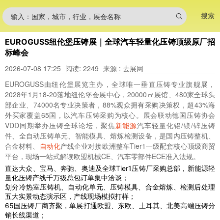
搜索
输入：国家，城市，行业，展会名称
EUROGUSS纽伦堡压铸展｜全球汽车轻量化压铸顶级原厂招
标峰会
2026-07-08 17:25
阅读: 2249
来源 : 去展网
EUROGUSS由纽伦堡展览主办，全球唯一垂直压铸专业旗舰展，
2028年1月18-20落地纽伦堡会展中心，20000㎡展馆、480家全球头
部企业、74000名专业决策者，88%观众拥有采购决策权，超43%海
外买家覆盖65国，以汽车压铸采购为核心。展会联动德国压铸协会
VDD同期举办压铸全球论坛，聚焦
新能源
汽车轻量化铝/镁/锌压铸
件、全自动压铸单元、智能模具、熔炼检测设备，是国内压铸整机、
合金材料、
自动化
产线企业对接欧洲整车Tier1一级配套核心顶级商贸
平台，现场一站式解读欧盟机械CE、汽车零部件ECE准入法规。
直达大众、宝马、奔驰、奥迪及全球Tier1压铸厂采购总部，新能源轻
量化压铸产线千万级总包订单集中洽谈；
划分冷热室压铸机、自动化单元、压铸模具、合金熔炼、检测后处理
五大实景动态演示区，产线现场模拟打样；
65国压铸厂商齐聚，单展打通欧盟、东欧、土耳其、北美高端压铸分
销长线渠道；