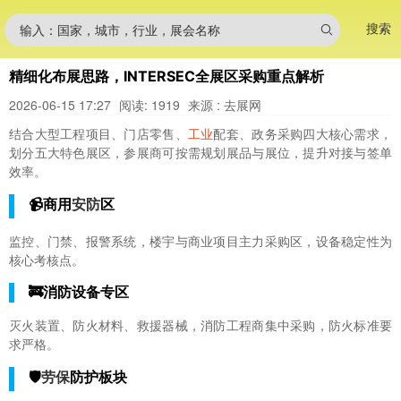
搜索
输入：国家，城市，行业，展会名称
精细化布展思路，INTERSEC全展区采购重点解析
2026-06-15 17:27
阅读: 1919
来源 : 去展网
结合大型工程项目、门店零售、
工业
配套、政务采购四大核心需求，
划分五大特色展区，参展商可按需规划展品与展位，提升对接与签单
效率。
📹商用
安防
区
监控、门禁、报警系统，楼宇与商业项目主力采购区，设备稳定性为
核心考核点。
🚒消防设备专区
灭火装置、防火材料、救援器械，消防工程商集中采购，防火标准要
求严格。
🛡
劳保
防护板块