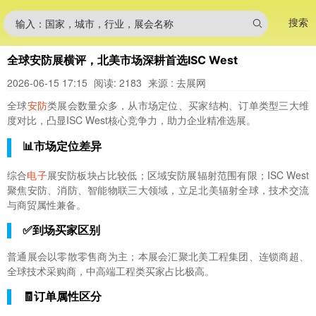
搜索
输入：国家，城市，行业，展会名称
全球安防展横评，北美市场深耕首选ISC West
2026-06-15 17:15
阅读: 2183
来源 : 去展网
全球
安防
类展会数量众多，从市场定位、买家结构、订单类型三大维
度对比，凸显ISC West核心竞争力，助力企业精准选展。
📊市场定位差异
综合
电子
展安防板块占比较低；区域安防展辐射范围有限；ISC West
聚焦安防、消防、智能物联三大领域，立足北美辐射全球，技术交流
与商贸属性兼备。
✅到场买家区别
普通展会以零散零售商为主；本展会汇聚北美工程集团、连锁商超、
全球技术采购商，中高端工程类买家占比极高。
🧾订单属性区分