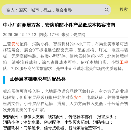
搜索
输入：国家，城市，行业，展会名称
中小厂商参展方案，安防消防小件产品低成本拓客指南
2026-06-15 17:12
阅读: 1776
来源 : 去展网
主营
安防
配件、消防小件、智能耗材的中小厂商，布局北美市场可选
择该展会。展会9平标准展位配套完善，配备桌椅、灯光、电源与墙
板，无需高额特装。各类小型配件、便携器材体积小巧，北美跨境拼
箱、清关流程成熟，综合参展成本可控。依托本地门店、小型
工程
队、社区服务商的零散需求，是中小企业试水北美市场的优质选择。
📊参展基础要求与适配品类
标准展位可直接入驻，光地展位适合品牌形象打造。主办方无企业规
模限制，但所有展品必须取得北美对应
安全
、电磁认证，并提供完整
检测文件。小件展品在运输、搭建、人力方面投入更低，十分适合初
次开拓北美的中小厂家。
安防配件：摄像头支架、线路配件、传感器零部件、报警探头；
消防小件：消防水带、密封配件、小型灭火药剂、消防接口；
智能耗材：门禁磁卡、信号接收器、智能家居配套零件。