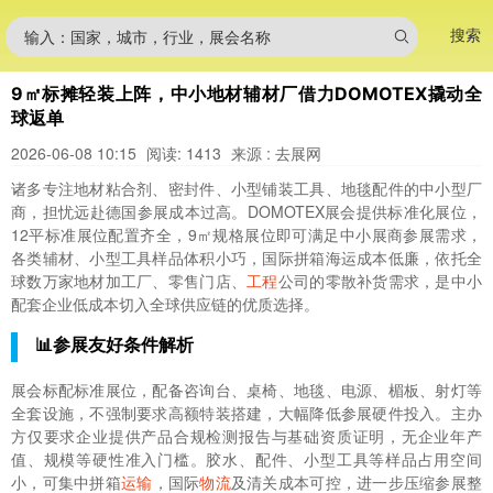
搜索
输入：国家，城市，行业，展会名称
9㎡标摊轻装上阵，中小地材辅材厂借力DOMOTEX撬动全
球返单
2026-06-08 10:15
阅读: 1413
来源 : 去展网
诸多专注地材粘合剂、密封件、小型铺装工具、地毯配件的中小型厂
商，担忧远赴德国参展成本过高。DOMOTEX展会提供标准化展位，
12平标准展位配置齐全，9㎡规格展位即可满足中小展商参展需求，
各类辅材、小型工具样品体积小巧，国际拼箱海运成本低廉，依托全
球数万家地材加工厂、零售门店、
工程
公司的零散补货需求，是中小
配套企业低成本切入全球供应链的优质选择。
📊参展友好条件解析
展会标配标准展位，配备咨询台、桌椅、地毯、电源、楣板、射灯等
全套设施，不强制要求高额特装搭建，大幅降低参展硬件投入。主办
方仅要求企业提供产品合规检测报告与基础资质证明，无企业年产
值、规模等硬性准入门槛。胶水、配件、小型工具等样品占用空间
小，可集中拼箱
运输
，国际
物流
及清关成本可控，进一步压缩参展整