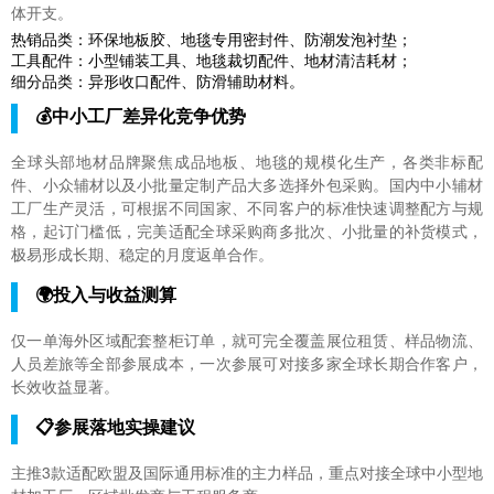
体开支。
热销品类：环保地板胶、地毯专用密封件、防潮发泡衬垫；
工具配件：小型铺装工具、地毯裁切配件、地材清洁耗材；
细分品类：异形收口配件、防滑辅助材料。
💰中小工厂差异化竞争优势
全球头部地材品牌聚焦成品地板、地毯的规模化生产，各类非标配
件、小众辅材以及小批量定制产品大多选择外包采购。国内中小辅材
工厂生产灵活，可根据不同国家、不同客户的标准快速调整配方与规
格，起订门槛低，完美适配全球采购商多批次、小批量的补货模式，
极易形成长期、稳定的月度返单合作。
🌍投入与收益测算
仅一单海外区域配套整柜订单，就可完全覆盖展位租赁、样品物流、
人员差旅等全部参展成本，一次参展可对接多家全球长期合作客户，
长效收益显著。
📋参展落地实操建议
主推3款适配欧盟及国际通用标准的主力样品，重点对接全球中小型地