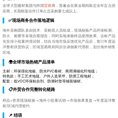
全球大型建材集团与跨国
贸易
商，普遍会在展会期间敲定全年定点供
应商，长期框架合作订单占总采购量七成以上。
✅现场商务合作落地逻辑
海外采购团队多由技术、采购双人员组成，现场核验产品环保检测、
防火、耐磨等各项合规报告，同时实地体验样品使用效果。达标产品
先安排小批量跨境试销，结合当地市场反馈优化产品后，签订年度远
洋整柜供货协议；区域贸易商则同步洽谈独家代理权，划分海外销售
区域。
🌍全球市场热销产品清单
主材：环保强化地板、防水PVC卷材、商用满铺化纤地毯；
特色款：手工艺术地毯、户外人造草坪、防滑工程地材；
配套：低VOC环保粘合剂、防潮衬垫等铺装辅材。
📋外贸合作完整转化链路
样品+资质现场核验→海外小批量试销→市场效果复盘→年度远洋整
柜/区域代理签约
📌 结语