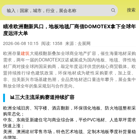
搜索
输入：国家，城市，行业，展会名称
瞄准欧洲翻新风口，地板地毯厂商借DOMOTEX拿下全球年
度远洋大单
2026-06-08 10:15
阅读: 1358
来源 : 去展网
欧洲存量
建筑
大规模翻新叠加全球商业地产扩容，催生海量地材采购
需求，两年一届的DOMOTEX汉诺威展成为国内地板、地毯、弹性地
材厂商对接全球跨国采购商，敲定年度远洋供货的核心商贸载体。欧
盟持续推行绿色建筑政策，环保地材成为硬性采购要求，加上亚、
非、拉美新兴市场基建热潮，全品类地材进口量连年攀升，展会集中
释放全球全年的集采规划与合作意向。
📊三大主流采购赛道持续扩容
欧洲全域旧房、写字楼、酒店翻新，环保强化地板、防火地毯整柜采
购常态化；
中东、东南亚新建住宅与商业综合体，平价PVC地材、人造草坪需求
快速上涨；
美洲、澳洲
建材
零售市场，特色艺术地毯、定制木地板季度补货量稳
步增加。