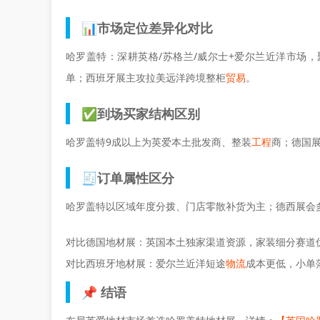
📊市场定位差异化对比
哈罗盖特：深耕英格/苏格兰/威尔士+爱尔兰近洋市场
单；西班牙展主攻拉美远洋跨境整柜
贸易
。
✅到场买家结构区别
哈罗盖特9成以上为英爱本土批发商、整装
工程
商；德国
🧾订单属性区分
哈罗盖特以区域年度分拨、门店零散补货为主；德西展会
对比德国地材展：英国本土独家渠道资源，家装细分赛道
对比西班牙地材展：爱尔兰近洋短途
物流
成本更低，小单
📌 结语