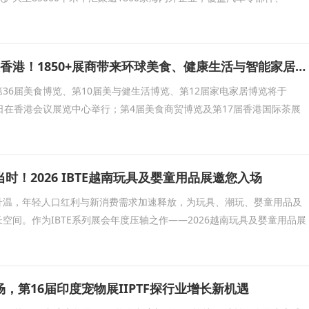
五大展会8月齐聚香港！1850+展商带来环球美食、健康生活与智能家居盛宴
36届美食博览、第10届美与健生活博览、第12届家电家居博览将于
至17日在香港会议展览中心举行；第4届美食商贸博览及第17届香港国际茶展
时！2026 IBTE越南玩具及婴童用品展邀您入场
升温，年轻人口红利与新消费需求加速释放，为玩具、潮玩、婴童用品及
空间。作为IBTE系列展会年度压轴之作——2026越南玩具及婴童用品展
，第16届印度宠物展IIPTF探行业增长新机遇