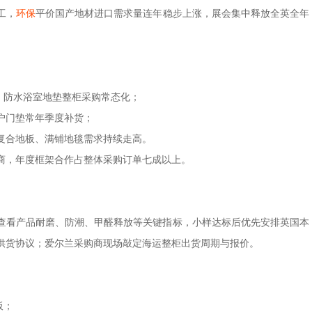
工，
环保
平价国产地材进口需求量连年稳步上涨，展会集中释放全英全年
、防水浴室地垫整柜采购常态化；
户门垫常年季度补货；
复合地板、满铺地毯需求持续走高。
商，年度框架合作占整体采购订单七成以上。
查看产品耐磨、防潮、甲醛释放等关键指标，小样达标后优先安排英国本
供货协议；爱尔兰采购商现场敲定海运整柜出货周期与报价。
板；