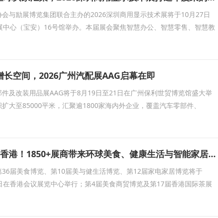
会与励展博览集团联合主办的2026深圳商用显示技术展将于10月27日
展中心（宝安）16号馆举办。本届展会聚焦智慧办公、智慧零售、智慧教
长空间，2026广州汽配展AAG启幕在即
件及改装用品展AAG将于8月19日至21日在广州保利世贸博览馆盛大举
积扩大至85000平米，汇聚逾1800家海内外企业，覆盖汽车零部件、
五大展会8月齐聚香港！1850+展商带来环球美食、健康生活与智能家居盛宴
36届美食博览、第10届美与健生活博览、第12届家电家居博览将于
至17日在香港会议展览中心举行；第4届美食商贸博览及第17届香港国际茶展