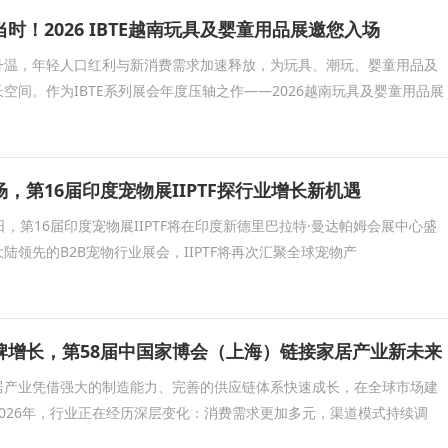
时！2026 IBTE越南玩具及婴童用品展邀您入场
升温，年轻人口红利与新消费需求加速释放，为玩具、潮玩、婴童用品及
空间。作为IBTE系列展会年度压轴之作——2026越南玩具及婴童用品展
，第16届印度宠物展IIPTF探行业增长新机遇
30日，第16届印度宠物展IIPTF将在印度新德里巴拉特·曼达帕姆会展中心盛
陆领先的B2B宠物行业展会，IIPTF将再次汇聚全球宠物产
牌增长，第58届中国家博会（上海）链接家居产业新未来
居产业凭借强大的制造能力、完善的供应链体系快速成长，在全球市场建
026年，行业正在经历深层变化：消费需求更加多元，渠道模式持续调