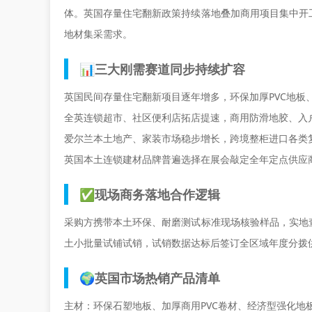
体。英国存量住宅翻新政策持续落地叠加商用项目集中开
地材集采需求。
📊三大刚需赛道同步持续扩容
英国民间存量住宅翻新项目逐年增多，环保加厚PVC地板
全英连锁超市、社区便利店拓店提速，商用防滑地胶、入
爱尔兰本土地产、家装市场稳步增长，跨境整柜进口各类
英国本土连锁建材品牌普遍选择在展会敲定全年定点供应
✅现场商务落地合作逻辑
采购方携带本土环保、耐磨测试标准现场核验样品，实地
土小批量试铺试销，试销数据达标后签订全区域年度分拨
🌍英国市场热销产品清单
主材：环保石塑地板、加厚商用PVC卷材、经济型强化地