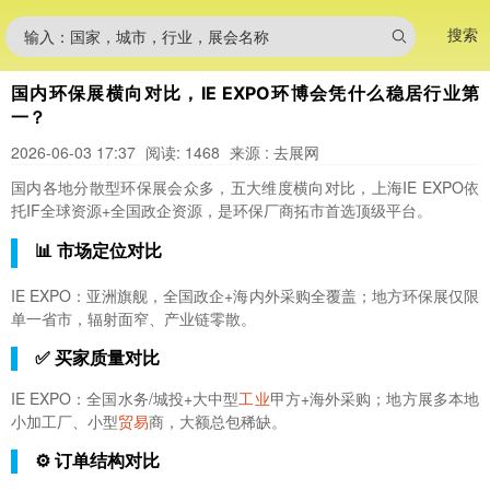
搜索
输入：国家，城市，行业，展会名称
国内环保展横向对比，IE EXPO环博会凭什么稳居行业第
一？
2026-06-03 17:37
阅读: 1468
来源 : 去展网
国内各地分散型环保展会众多，五大维度横向对比，上海IE EXPO依
托IF全球资源+全国政企资源，是环保厂商拓市首选顶级平台。
📊 市场定位对比
IE EXPO：亚洲旗舰，全国政企+海内外采购全覆盖；地方环保展仅限
单一省市，辐射面窄、产业链零散。
✅ 买家质量对比
IE EXPO：全国水务/城投+大中型
工业
甲方+海外采购；地方展多本地
小加工厂、小型
贸易
商，大额总包稀缺。
⚙️ 订单结构对比