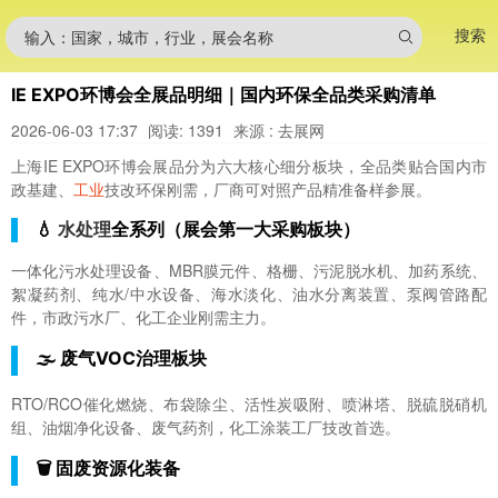
搜索
输入：国家，城市，行业，展会名称
IE EXPO环博会全展品明细｜国内环保全品类采购清单
2026-06-03 17:37
阅读: 1391
来源 : 去展网
上海IE EXPO环博会展品分为六大核心细分板块，全品类贴合国内市
政基建、
工业
技改环保刚需，厂商可对照产品精准备样参展。
💧
水处理
全系列（展会第一大采购板块）
一体化污水处理设备、MBR膜元件、格栅、污泥脱水机、加药系统、
絮凝药剂、纯水/中水设备、海水淡化、油水分离装置、泵阀管路配
件，市政污水厂、化工企业刚需主力。
🌫️ 废气VOC治理板块
RTO/RCO催化燃烧、布袋除尘、活性炭吸附、喷淋塔、脱硫脱硝机
组、油烟净化设备、废气药剂，化工涂装工厂技改首选。
🗑️ 固废资源化装备