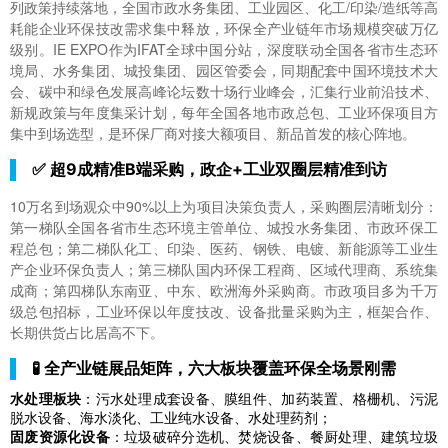
列政策持续落地，全国市政水务集团、工业园区、化工/印染/造纸等高
耗能企业环保技改需求集中释放，环保全产业链年市场规模突破万亿
级别。IE EXPO作为IFAT全球中国分站，深度联动全国各省市生态环
境局、水务集团、城投集团、园区管委会，同期配套中国环境技术大
会、碳中和绿色发展高峰论坛数十场行业峰会，汇集行业前沿技术、
新规政策与年度集采计划，每年全国各地市政总包、工业环保项目方
集中到场选型，是环保厂商对接大额项目、新品首发的核心阵地。
✅ 超9成精准B端采购，政企+工业双圈层精准到访
10万名到场观众中90%以上为项目决策负责人，采购圈层清晰划分：
第一梯队全国各省市生态环境主管单位、城投水务集团、市政环保工
程总包；第二梯队化工、印染、医药、钢铁、电镀、新能源等工业生
产企业环保负责人；第三梯队国内环保工程商、区域代理商、系统集
成商；第四梯队东南亚、中东、欧洲海外采购商。市政项目多为千万
级总包招标，工业环保以年度技改、设备批量采购为主，框架合作、
长期供货占比居高不下。
🧪 全产业链展品矩阵，六大板块覆盖环保全场景刚需
水处理板块
：污水处理成套设备、膜组件、加药装置、格栅机、污泥
脱水设备、海水淡化、工业纯水设备、水处理药剂；
固废资源化设备
：垃圾破碎分选机、焚烧设备、餐厨处理、建筑垃圾