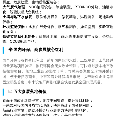
再生、危废处置、
生物
质能源装备；
大气废气治理
：VOC治理设备、除尘装置、RTO/RCO焚烧、油烟净
化、脱硫脱硝成套机组；
土壤与地下水修复
：原位修复设备、修复药剂、淋洗装备、场地勘查
仪器；
环境监测仪器
：水质在线分析仪、烟气检测仪、扬尘监测、实验室理
化设备；
低碳节能&环卫装备
：智慧环卫车、雨水收集海绵城市设备、余热回
收、CCUS配套产品。
🌍 国内环保厂商参展核心红利
国产环保设备性价比突出，适配国内各地水质、工况差异，工艺经过
海量落地项目验证，依托环博会庞大政企资源，可快速对接本地市政
招投标项目、落地工业园区技改订单；同时展会聚集全球海外采购
团，便于开拓东南亚、中东等海外环保增量市场，头部环保企业每年
固定新品首发，中小设备厂商依托展会快速发展全国代理渠道。
📈 五大参展落地价值
直面全国政企终端甲方，跳过中间渠道，提升项目利润；
一站式对接国内各省市代理商，快速搭建全国分销网络；
新品行业首发，借助环博会行业影响力快速打响品牌；
对标行业前沿技术与环保新规，优化产品迭代方向；