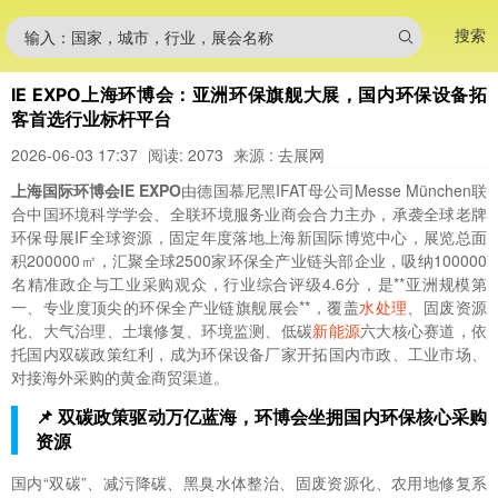
搜索
输入：国家，城市，行业，展会名称
IE EXPO上海环博会：亚洲环保旗舰大展，国内环保设备拓
客首选行业标杆平台
2026-06-03 17:37
阅读: 2073
来源 : 去展网
上海国际环博会IE EXPO
由德国慕尼黑IFAT母公司Messe München联
合中国环境科学学会、全联环境服务业商会合力主办，承袭全球老牌
环保母展IF全球资源，固定年度落地上海新国际博览中心，展览总面
积200000㎡，汇聚全球2500家环保全产业链头部企业，吸纳100000
名精准政企与工业采购观众，行业综合评级4.6分，是**亚洲规模第
一、专业度顶尖的环保全产业链旗舰展会**，覆盖
水处理
、固废资源
化、大气治理、土壤修复、环境监测、低碳
新能源
六大核心赛道，依
托国内双碳政策红利，成为环保设备厂家开拓国内市政、工业市场、
对接海外采购的黄金商贸渠道。
📌 双碳政策驱动万亿蓝海，环博会坐拥国内环保核心采购
资源
国内“双碳”、减污降碳、黑臭水体整治、固废资源化、农用地修复系