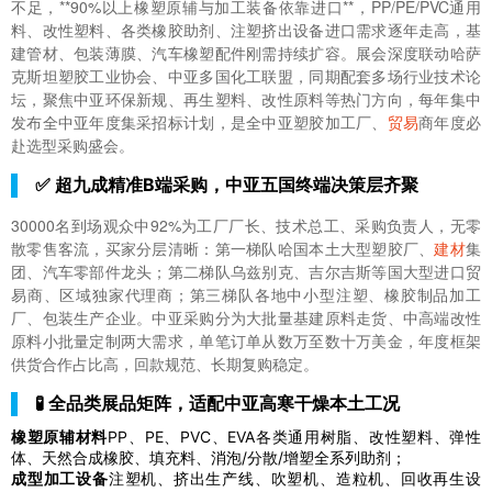
不足，**90%以上橡塑原辅与加工装备依靠进口**，PP/PE/PVC通用
料、改性塑料、各类橡胶助剂、注塑挤出设备进口需求逐年走高，基
建管材、包装薄膜、汽车橡塑配件刚需持续扩容。展会深度联动哈萨
克斯坦塑胶工业协会、中亚多国化工联盟，同期配套多场行业技术论
坛，聚焦中亚环保新规、再生塑料、改性原料等热门方向，每年集中
发布全中亚年度集采招标计划，是全中亚塑胶加工厂、
贸易
商年度必
赴选型采购盛会。
✅ 超九成精准B端采购，中亚五国终端决策层齐聚
30000名到场观众中92%为工厂厂长、技术总工、采购负责人，无零
散零售客流，买家分层清晰：第一梯队哈国本土大型塑胶厂、
建材
集
团、汽车零部件龙头；第二梯队乌兹别克、吉尔吉斯等国大型进口贸
易商、区域独家代理商；第三梯队各地中小型注塑、橡胶制品加工
厂、包装生产企业。中亚采购分为大批量基建原料走货、中高端改性
原料小批量定制两大需求，单笔订单从数万至数十万美金，年度框架
供货合作占比高，回款规范、长期复购稳定。
🧪 全品类展品矩阵，适配中亚高寒干燥本土工况
橡塑原辅材料
PP、PE、PVC、EVA各类通用树脂、改性塑料、弹性
体、天然合成橡胶、填充料、消泡/分散/增塑全系列助剂；
成型加工设备
注塑机、挤出生产线、吹塑机、造粒机、回收再生设