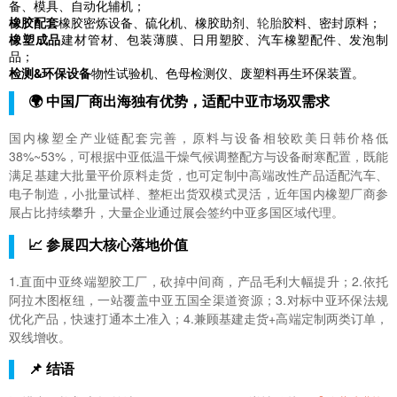
备、模具、自动化辅机；
橡胶配套
橡胶密炼设备、硫化机、橡胶助剂、
轮胎
胶料、密封原料；
橡塑成品
建材管材、包装薄膜、日用塑胶、汽车橡塑配件、发泡制
品；
检测&环保设备
物性试验机、色母检测仪、废塑料再生环保装置。
🌍 中国厂商出海独有优势，适配中亚市场双需求
国内橡塑全产业链配套完善，原料与设备相较欧美日韩价格低
38%~53%，可根据中亚低温干燥气候调整配方与设备耐寒配置，既能
满足基建大批量平价原料走货，也可定制中高端改性产品适配汽车、
电子制造，小批量试样、整柜出货双模式灵活，近年国内橡塑厂商参
展占比持续攀升，大量企业通过展会签约中亚多国区域代理。
📈 参展四大核心落地价值
1.直面中亚终端塑胶工厂，砍掉中间商，产品毛利大幅提升；2.依托
阿拉木图枢纽，一站覆盖中亚五国全渠道资源；3.对标中亚环保法规
优化产品，快速打通本土准入；4.兼顾基建走货+高端定制两类订单，
双线增收。
📌 结语