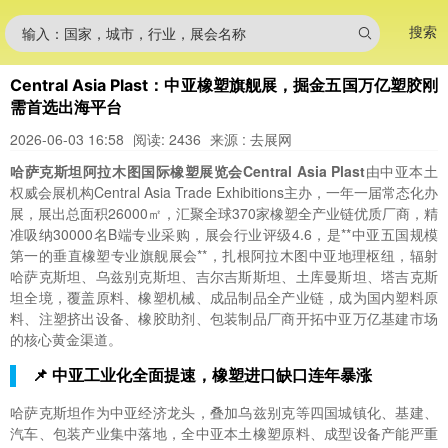
搜索
输入：国家，城市，行业，展会名称
Central Asia Plast：中亚橡塑旗舰展，掘金五国万亿塑胶刚
需首选出海平台
2026-06-03 16:58
阅读: 2436
来源 : 去展网
哈萨克斯坦阿拉木图国际橡塑展览会Central Asia Plast
由中亚本土
权威会展机构Central Asia Trade Exhibitions主办，一年一届常态化办
展，展出总面积26000㎡，汇聚全球370家橡塑全产业链优质厂商，精
准吸纳30000名B端专业采购，展会行业评级4.6，是**中亚五国规模
第一的垂直橡塑专业旗舰展会**，扎根阿拉木图中亚地理枢纽，辐射
哈萨克斯坦、乌兹别克斯坦、吉尔吉斯斯坦、土库曼斯坦、塔吉克斯
坦全境，覆盖原料、橡塑机械、成品制品全产业链，成为国内塑料原
料、注塑挤出设备、橡胶助剂、包装制品厂商开拓中亚万亿基建市场
的核心黄金渠道。
📌 中亚工业化全面提速，橡塑进口缺口连年暴涨
哈萨克斯坦作为中亚经济龙头，叠加乌兹别克等四国城镇化、基建、
汽车、包装产业集中落地，全中亚本土橡塑原料、成型设备产能严重