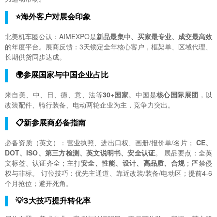
⭐海外客户对展会印象
北美机车圈公认：AIMEXPO是
新品最集中、买家最专业、成交最高效
的年度平台。展商反馈：3天锁定全年核心客户，框架单、区域代理、
长期供货同步达成。
🌍参展国家与中国企业占比
来自美、中、日、德、意、法等
30+国家
。中国是
核心国际展团
，以
改装配件、骑行装备、电动两轮企业为主，竞争力突出。
📋新参展商必备指南
必备资质（英文）：营业执照、进出口权、画册/报价单/名片；
CE、
DOT、ISO、第三方检测、英文说明书、安全认证
。 展品要点：全英
文标签、认证齐全；主打
安全、性能、设计、高品质、合规
；严禁侵
权与非标。 订位技巧：优先主通道、靠近改装/装备/电动区；提前4-6
个月抢位；避开死角。
💡3大技巧提升转化率