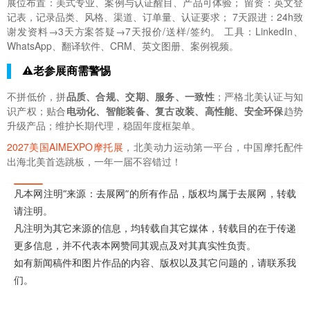
展位布置：美式专业、案例与认证醒目、产品可体验； 留资：英文登
记表，记录品类、风格、渠道、订单量、认证要求； 7天跟进：24h致
谢发资料→3天方案答疑→7天报价/送样/签约。 工具：LinkedIn、
WhatsApp、翻译软件、CRM、英文图册、案例视频。
⚠️老参展商需警惕
不拼低价，拼
品质、合规、交期、服务、一致性
；严格北美认证与知
识产权；贴合
电动化、智能装备、复古改装、高性能、安全环保
趋势
升级产品；维护长期代理，稳固年度框架单。
2027美国AIMEXPO摩托展
，北美动力运动第一平台，中国摩托配件
出海北美首选跳板，一年一届不容错过！
凡本网注明“来源：去展网”的所有作品，版权均属于去展网，转载
请注明。
凡注明为其它来源的信息，均转载自其它媒体，转载目的在于传递
更多信息，并不代表本网赞同其观点及对其真实性负责。
如有新闻稿件和图片作品的内容、版权以及其它问题的，请联系我
们。