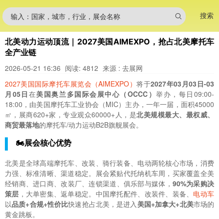
搜索
输入：国家，城市，行业，展会名称
北美动力运动顶流｜2027美国AIMEXPO，抢占北美摩托车
全产业链
2026-05-21 16:36
阅读: 4812
来源 : 去展网
2027美国国际摩托车展览会（AIMEXPO）
将于
2027年03月03日-03
月05日
在
美国奥兰多国际会展中心（OCCC）
举办，每日09:00-
18:00，由美国摩托车工业协会（MIC）主办，一年一届，面积45000
㎡，展商620+家，专业观众60000+人，是
北美规模最大、最权威、
商贸最落地
的摩托车/动力运动B2B旗舰展会。
🏍️展会核心优势
北美是全球高端摩托车、改装、骑行装备、电动两轮核心市场，消费
力强、标准清晰、渠道稳定。展会紧贴代托纳机车周，买家覆盖全美
经销商、进口商、改装厂、连锁渠道、俱乐部与媒体，
90%为采购决
策层
，大单密集、返单稳定。中国摩托配件、改装件、装备、
电动车
以
品质+合规+性价比
快速抢占北美，是进入
美国+加拿大+北美
市场的
黄金跳板。