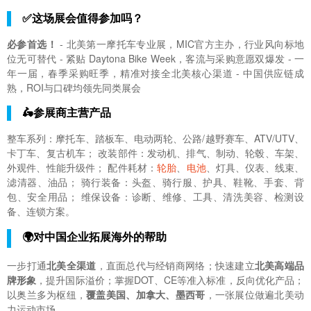
✅这场展会值得参加吗？
必参首选！
- 北美第一摩托车专业展，MIC官方主办，行业风向标地
位无可替代 - 紧贴 Daytona Bike Week，客流与采购意愿双爆发 - 一
年一届，春季采购旺季，精准对接全北美核心渠道 - 中国供应链成
熟，ROI与口碑均领先同类展会
🛵参展商主营产品
整车系列：摩托车、踏板车、电动两轮、公路/越野赛车、ATV/UTV、
卡丁车、复古机车； 改装部件：发动机、排气、制动、轮毂、车架、
外观件、性能升级件； 配件耗材：
轮胎
、
电池
、灯具、仪表、线束、
滤清器、油品； 骑行装备：头盔、骑行服、护具、鞋靴、手套、背
包、安全用品； 维保设备：诊断、维修、工具、清洗美容、检测设
备、连锁方案。
🌍对中国企业拓展海外的帮助
一步打通
北美全渠道
，直面总代与经销商网络；快速建立
北美高端品
牌形象
，提升国际溢价；掌握DOT、CE等准入标准，反向优化产品；
以奥兰多为枢纽，
覆盖美国、加拿大、墨西哥
，一张展位做遍北美动
力运动市场。