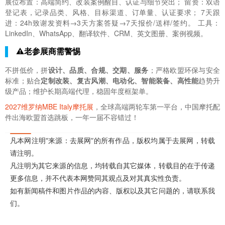
展位布置：高端简约、改装案例醒目、认证与细节突出； 留资：双语
登记表，记录品类、风格、目标渠道、订单量、认证要求； 7天跟
进：24h致谢发资料→3天方案答疑→7天报价/送样/签约。 工具：
LinkedIn、WhatsApp、翻译软件、CRM、英文图册、案例视频。
⚠️老参展商需警惕
不拼低价，拼
设计、品质、合规、交期、服务
；严格欧盟环保与安全
标准；贴合
定制改装、复古风潮、电动化、智能装备、高性能
趋势升
级产品；维护长期高端代理，稳固年度框架单。
2027维罗纳MBE Italy摩托展
，全球高端两轮车第一平台，中国摩托配
件出海欧盟首选跳板，一年一届不容错过！
凡本网注明“来源：去展网”的所有作品，版权均属于去展网，转载
请注明。
凡注明为其它来源的信息，均转载自其它媒体，转载目的在于传递
更多信息，并不代表本网赞同其观点及对其真实性负责。
如有新闻稿件和图片作品的内容、版权以及其它问题的，请联系我
们。