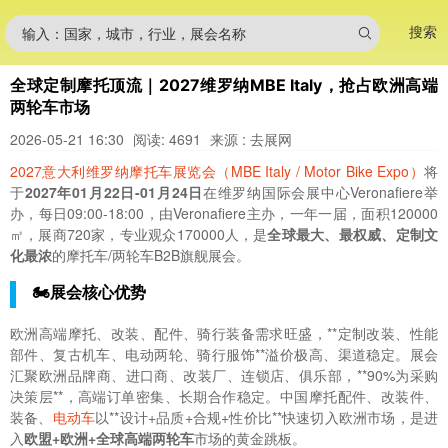
搜索
输入：国家，城市，行业，展会名称
全球定制摩托顶流｜2027维罗纳MBE Italy，抢占欧洲高端
两轮车市场
2026-05-21 16:30
阅读: 4691
来源 : 去展网
2027意大利维罗纳摩托车展览会（MBE Italy / Motor Bike Expo）
将
于
2027年01月22日-01月24日
在维罗纳国际会展中心Veronafiere举
办，每日09:00-18:00，由Veronafiere主办，一年一届，面积120000
㎡，展商720家，专业观众170000人，是
全球最大、最权威、定制文
化最浓
的摩托车/两轮车B2B旗舰展会。
🏍️展会核心优势
欧洲高端摩托、改装、配件、骑行装备需求旺盛，**定制改装、性能
部件、复古机车、电动两轮、骑行服饰**溢价极高、渠道稳定。展会
汇聚欧洲品牌商、进口商、改装厂、连锁店、俱乐部，**90%为采购
决策层**，高端订单密集、长期合作稳定。中国摩托配件、改装件、
装备、
电动车
以**设计+品质+合规+性价比**快速切入欧洲市场，是进
入
欧盟+欧洲+全球高端两轮车
市场的黄金跳板。