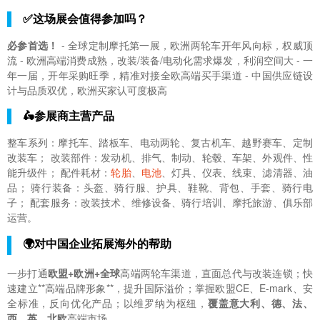
✅这场展会值得参加吗？
必参首选！
- 全球定制摩托第一展，欧洲两轮车开年风向标，权威顶
流 - 欧洲高端消费成熟，改装/装备/电动化需求爆发，利润空间大 - 一
年一届，开年采购旺季，精准对接全欧高端买手渠道 - 中国供应链设
计与品质双优，欧洲买家认可度极高
🛵参展商主营产品
整车系列：摩托车、踏板车、电动两轮、复古机车、越野赛车、定制
改装车； 改装部件：发动机、排气、制动、轮毂、车架、外观件、性
能升级件； 配件耗材：
轮胎
、
电池
、灯具、仪表、线束、滤清器、油
品； 骑行装备：头盔、骑行服、护具、鞋靴、背包、手套、骑行电
子； 配套服务：改装技术、维修设备、骑行培训、摩托旅游、俱乐部
运营。
🌍对中国企业拓展海外的帮助
一步打通
欧盟+欧洲+全球
高端两轮车渠道，直面总代与改装连锁；快
速建立**高端品牌形象**，提升国际溢价；掌握欧盟CE、E-mark、安
全标准，反向优化产品；以维罗纳为枢纽，
覆盖意大利、德、法、
西、英、北欧
高端市场。