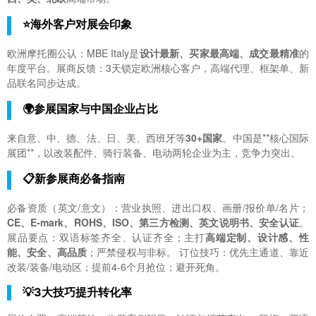
⭐海外客户对展会印象
欧洲摩托圈公认：MBE Italy是
设计最新、买家最高端、成交最精准
的
年度平台。展商反馈：3天锁定欧洲核心客户，高端代理、框架单、新
品联名同步达成。
🌍参展国家与中国企业占比
来自意、中、德、法、日、美、西班牙等
30+国家
。中国是**核心国际
展团**，以改装配件、骑行装备、电动两轮企业为主，竞争力突出。
📋新参展商必备指南
必备资质（英文/意文）：营业执照、进出口权、画册/报价单/名片；
CE、E-mark、ROHS、ISO、第三方检测、英文说明书、安全认证
。
展品要点：双语标签齐全、认证齐全；主打
高端定制、设计感、性
能、安全、高品质
；严禁侵权与非标。 订位技巧：优先主通道、靠近
改装/装备/电动区；提前4-6个月抢位；避开死角。
💡3大技巧提升转化率