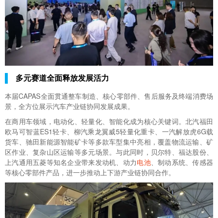
多元赛道全面释放发展活力
本届CAPAS全面贯通整车制造、核心零部件、售后服务及终端消费场
景，全方位展示汽车产业链协同发展成果。
在商用车领域，电动化、轻量化、智能化成为核心关键词。北汽福田
欧马可智蓝ES1轻卡、柳汽乘龙翼威5轻量化重卡、一汽解放虎6G载
货车、驰田新能源智能矿卡等多款车型集中亮相，覆盖物流运输、矿
区作业、复杂山区运输等多元场景。与此同时，贝尔特、福达股份、
上汽通用五菱等知名企业带来发动机、动力
电池
、制动系统、传感器
等核心零部件产品，进一步推动上下游产业链协同合作。