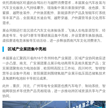
依托西南地区旺盛的自驾出行与越野消费需求，本届展会汽车改装与
汽车文化板块人气持续攀升。现场集中展示漆面保护膜、改色膜、车
窗膜、越野改装件、户外旅居配件、新能源养护产品及智能车灯系统
等丰富产品，全面满足长途自驾、越野穿越、户外露营等多元化用车
需求。
展会同期还打造沉浸式汽车文化体验场景，飞驰人生电影原型车、经
典老爷车、专业F3赛车等重磅展品集中亮相，并设置赛车换胎挑战、
虚拟赛道电竞体验等互动活动，进一步释放西南汽车文化消费潜力。
区域产业展团集中亮相
本届展会汇聚四川省内16个市州特色产业展团，区域产业协同效应进
一步凸显。南充、广安展团重点展示电动商用车及相关配套产品；宜
宾展团聚焦动力电池创新，欧阳明高院士工作站、四川时代、智锂智
慧等企业集中亮相；资阳展团则围绕氢能产业展示低压固态储氢技术
及氢燃料电池轻卡等前沿成果。
此外，重庆、河北、广州等地专业展团也携汽车电子、制动系统、智
能网联技术等优势产品亮相现场，进一步推动跨区域资源共享与产业
协同。