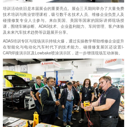
培训活动依旧是本届展会的重要亮点。展会三天期间举办了大量免费
技术培训与商业管理课程，吸引数千名技术人员、维修企业负责人及
碰撞修复专业人士参与。来自英国、美国等国家的国际讲师现场授
课，围绕车辆诊断、ADAS技术、企业盈利能力、车间管理、客户体验
及未来汽车技术趋势等议题展开分享。
ADAS培训专区与现场演示持续火爆，通过实操教学帮助维修企业提升
在智能化与电动化汽车时代下的技术能力。碰撞修复展区还设置I-
CAR焊接演示区及Lowbake喷涂演示区，进一步增强现场互动体验。