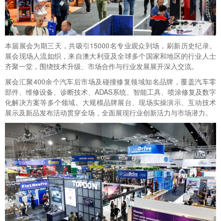
本届展会为期三天，共吸引15000名专业观众到场，刷新历史纪录。
展会现场人流如织，来自澳大利亚及全球多个国家和地区的行业人士
齐聚一堂，围绕技术升级、市场合作与行业发展展开深入交流。
展会汇聚400余个汽车后市场及碰撞修复领域知名品牌，覆盖汽车零
部件、维修设备、诊断技术、ADAS系统、智能工具、喷涂修复及数字
化解决方案等多个领域。大规模品牌展台、现场实操演示、互动技术
展示及新品发布活动贯穿全场，全面展现行业创新活力与市场潜力。