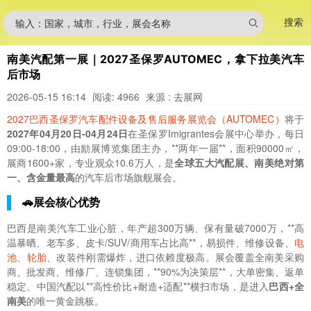
搜索
输入：国家，城市，行业，展会名称
南美汽配第一展｜2027圣保罗AUTOMEC，拿下拉美汽车
后市场
2026-05-15 16:14
阅读: 4966
来源 : 去展网
2027巴西圣保罗汽车配件设备及售后服务展览会（AUTOMEC）
将于
2027年04月20日-04月24日
在圣保罗Imigrantes会展中心举办，每日
09:00-18:00，由励展博览集团主办，**两年一届**，面积90000㎡，
展商1600+家，专业观众10.6万人，是
全球五大汽配展、南美绝对第
一、含金量最高
的汽车后市场旗舰展会。
🚗展会核心优势
巴西是南美汽车工业心脏，年产超300万辆、保有量破7000万，**高
温暴晒、老车多、皮卡/SUV/商用车占比高**，易损件、维修设备、
电
池
、
轮胎
、改装件刚需爆炸，进口依赖度极高。展会覆盖全南美采购
商、批发商、维修厂、连锁集团，**90%为决策层**，大单密集、返单
稳定。中国汽配以**高性价比+耐造+适配**横扫市场，是进入
巴西+全
南美
的唯一黄金跳板。