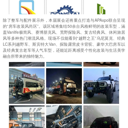
除了整车与配件展示外，本届展会还将重点打造与APAxpo联合呈现
的“房车改装风尚区”。该区域将集结50余台风格鲜明的改装车型，涵
盖Vanlife极简风、赛博朋克风、荒野探险风、复古经典风、休闲旅居
风等多种热门潮流风格。现场不仅能看到“越野之王”乌尼莫克、经典
LC系列越野车、斯宾特大Van、探险露营皮卡背驼、豪华大巴房车以
及经典复古老车等人气车型，还能近距离感受个性化改装与生活美学
融合所带来的独特魅力。