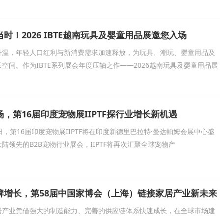
时！2026 IBTE越南玩具及婴童用品展邀您入场
升温，年轻人口红利与新消费需求加速释放，为玩具、潮玩、婴童用品及
空间。作为IBTE系列展会年度压轴之作——2026越南玩具及婴童用品展
，第16届印度宠物展IIPTF探行业增长新机遇
30日，第16届印度宠物展IIPTF将在印度新德里巴拉特·曼达帕姆会展中心盛
陆领先的B2B宠物行业展会，IIPTF将再次汇聚全球宠物产
牌增长，第58届中国家博会（上海）链接家居产业新未来
居产业凭借强大的制造能力、完善的供应链体系快速成长，在全球市场建