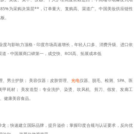
85%为采购决策层**，订单量大、复购高、渠道广。中国美妆供应链性
跳板。
，专业度与影响力顶格 - 印度市场高速增长，年轻人口多、消费升级、进口依
道 - 中国展商口碑第一，成交快、ROI高、拓展成本低
理、男士护肤； 美容仪器：皮肤管理、
光电
仪器、脱毛、检测、SPA、医
美甲耗材； 美发造型：专业洗护、染烫、吹风机、剪刀、假发、发廊工
签、健康美容食品。
沙龙；快速建立国际品牌，提升溢价；掌握印度合规与认证要求，反向优