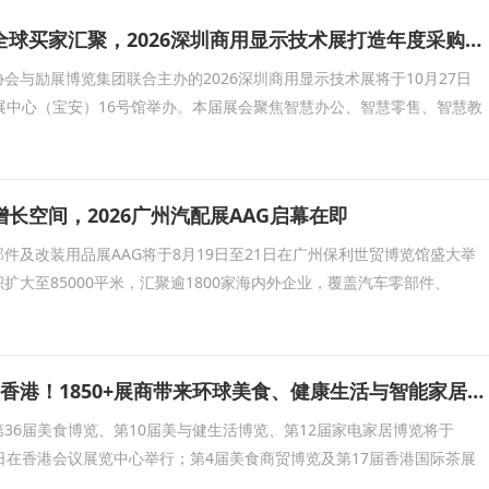
头部企业云集、全球买家汇聚，2026深圳商用显示技术展打造年度采购现场
会与励展博览集团联合主办的2026深圳商用显示技术展将于10月27日
展中心（宝安）16号馆举办。本届展会聚焦智慧办公、智慧零售、智慧教
长空间，2026广州汽配展AAG启幕在即
件及改装用品展AAG将于8月19日至21日在广州保利世贸博览馆盛大举
积扩大至85000平米，汇聚逾1800家海内外企业，覆盖汽车零部件、
五大展会8月齐聚香港！1850+展商带来环球美食、健康生活与智能家居盛宴
36届美食博览、第10届美与健生活博览、第12届家电家居博览将于
至17日在香港会议展览中心举行；第4届美食商贸博览及第17届香港国际茶展