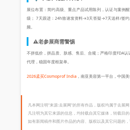
展位布置：简约高级、重点产品试用陈列，认证与案例醒
级； 7天跟进：24h致谢发资料→3天答疑→7天送样/签约。
频。
⚠️老参展商需警惕
不拼低价，拼
品质、肤感、售后、合规
；严格印度FDA认
代理，稳固年度框架单。
2026孟买Cosmoprof India
，南亚美容第一平台，中国美
凡本网注明“来源:去展网”的所有作品，版权均属于去展
凡注明为其它来源的信息，均转载自其它媒体，转载目的
如有新闻稿件和图片作品的内容、版权以及其它问题的，