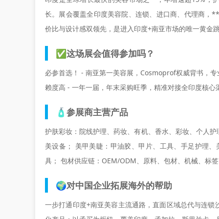
长。展会覆盖全印度美容院、连锁、进口商、代理商，**
价比与设计感双领先，是进入
印度+南亚
市场的唯一黄金
✅这场展会值得参加吗？
必参首选！
- 南亚第一美容展，Cosmoprof权威背书
赖度高 - 一年一届，年末采购旺季，精准对接全印度核心渠
🧴参展商主营产品
护肤彩妆：院线护理、药妆、有机、香水、彩妆、个人护
美设备； 美甲美睫：甲油胶、甲片、工具、手足护理、
具； 包材供应链：OEM/ODM、原料、包材、机械、标
🌍对中国企业拓展海外的帮助
一步打通
印度+南亚
美容主流通路，直面区域总代与连锁