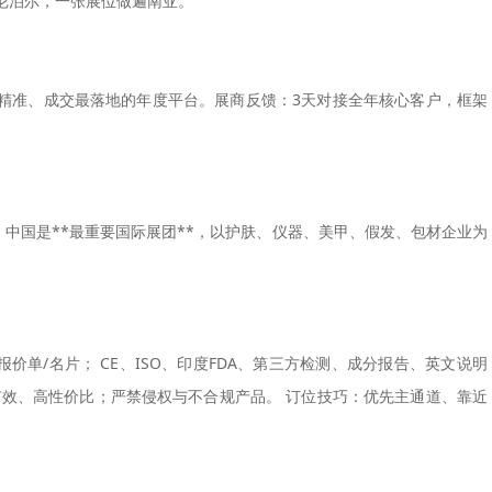
尼泊尔
，一张展位做遍南亚。
精准、成交最落地
的年度平台。展商反馈：3天对接全年核心客户，框架
。中国是**最重要国际展团**，以护肤、仪器、美甲、假发、包材企业为
报价单/名片；
CE、ISO、印度FDA、第三方检测、成分报告、英文说明
有效、高性价比
；严禁侵权与不合规产品。 订位技巧：优先主通道、靠近