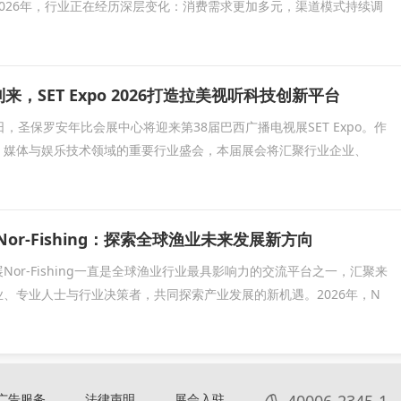
026年，行业正在经历深层变化：消费需求更加多元，渠道模式持续调
到来，SET Expo 2026打造拉美视听科技创新平台
20日，圣保罗安年比会展中心将迎来第38届巴西广播电视展SET Expo。作
、媒体与娱乐技术领域的重要行业盛会，本届展会将汇聚行业企业、
Nor-Fishing：探索全球渔业未来发展新方向
Nor-Fishing一直是全球渔业行业最具影响力的交流平台之一，汇聚来
、专业人士与行业决策者，共同探索产业发展的新机遇。2026年，N
广告服务
法律声明
展会入驻