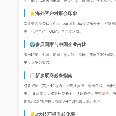
化产品；以孟买为枢纽，
覆盖印度、孟加拉、斯里兰卡、
⭐海外客户对展会印象
南亚美容圈公认：Cosmoprof India是
货源最全、买家最
单、代理合作、OEM订单同步达成。
🌍参展国家与中国企业占比
来自印度、中国、韩国、意大利、法国、美国等
30+国家
主，竞争力极强。
📋新参展商必备指南
必备资质（英文/印地语）：营业执照、进出口权、画册/
书
。 展品要点：双语标签齐全、认证齐全；主打
安全
、
护肤/仪器/美甲区；提前3-4个月抢位；避开死角。
💡3大技巧提升转化率