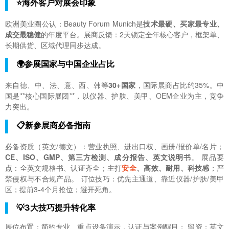
⭐海外客户对展会印象
欧洲美业圈公认：Beauty Forum Munich是
技术最硬、买家最专业、
成交最稳健
的年度平台。展商反馈：2天锁定全年核心客户，框架单、
长期供货、区域代理同步达成。
🌍参展国家与中国企业占比
来自德、中、法、意、西、韩等
30+国家
，国际展商占比约35%。中
国是**核心国际展团**，以仪器、护肤、美甲、OEM企业为主，竞争
力突出。
📋新参展商必备指南
必备资质（英文/德文）：营业执照、进出口权、画册/报价单/名片；
CE、ISO、GMP、第三方检测、成分报告、英文说明书
。 展品要
点：全英文规格书、认证齐全；主打
安全
、高效、耐用、科技感
；严
禁侵权与不合规产品。 订位技巧：优先主通道、靠近仪器/护肤/美甲
区；提前3-4个月抢位；避开死角。
💡3大技巧提升转化率
展位布置：简约专业、重点设备演示，认证与案例醒目； 留资：英文