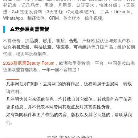
登记表，记录品类、用途、月用量、认证要求，快速分级； 7天跟
进：24h致谢发资料→3天答疑→7天送样/签约。 工具：LinkedIn、
WhatsApp、翻译软件、CRM、英文样本、操作视频。
⚠️老参展商需警惕
不拼低价，拼
品质、耐用、售后、合规
；严格欧盟认证与知识产权；
贴合
有机天然、科技抗衰、轻医美、可持续
趋势升级产品；维护长期
代理，稳固年度框架单。
2026慕尼黑Beauty Forum
，欧洲秋季美妆第一平台，中国美妆出海
德国欧盟首选跳板，一年一届不容错过！
凡本网注明“来源：去展网”的所有作品，版权均属于去展网，转载
请注明。
凡注明为其它来源的信息，均转载自其它媒体，转载目的在于传递
更多信息，并不代表本网赞同其观点及对其真实性负责。
如有新闻稿件和图片作品的内容、版权以及其它问题的，请联系我
们。
美容,美发展会新闻