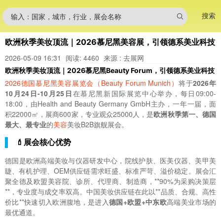
搜索
输入：国家，城市，行业，展会名称
欧洲秋季美妆顶流｜2026慕尼黑美容展，引领德系美业科技
2026-05-09 16:31
阅读: 4460
来源 : 去展网
欧洲秋季美妆顶流｜2026慕尼黑Beauty Forum，引领德系美业科技
2026德国慕尼黑美容展览会（Beauty Forum Munich）
将于
2026年
10月24日-10月25日
在慕尼黑新国际展览中心举办，每日09:00-
18:00，由Health and Beauty Germany GmbH主办，一年一届，面
积22000㎡，展商600家，专业观众25000人，是
欧洲秋季第一、德国
最大、最专业
的
美容
美妆B2B旗舰展会。
💄展会核心优势
德国是欧洲高端美妆与仪器研发中心，院线护肤、医美仪器、美甲美
睫、有机护理、OEM供应链需求旺盛、标准严苛、溢价稳定。展会汇
聚全德及欧盟美容院、诊所、代理商、制造商，**90%为采购决策层
**，专业度与成交率双高。中国美妆供应链在此以**品质、合规、高性
价比**快速切入欧洲腹地，是进入
德国+欧盟+中东欧
高端美业市场的
最优通道。