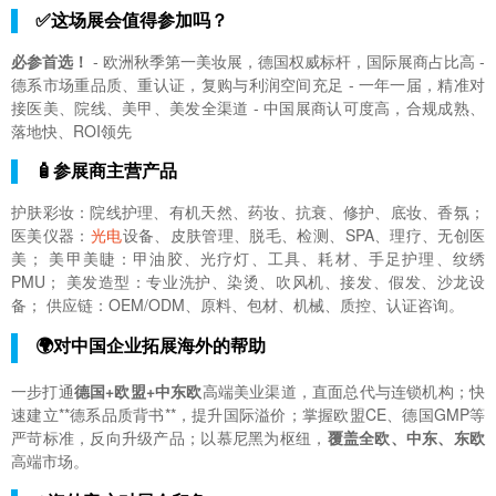
✅这场展会值得参加吗？
必参首选！
- 欧洲秋季第一美妆展，德国权威标杆，国际展商占比高 -
德系市场重品质、重认证，复购与利润空间充足 - 一年一届，精准对
接医美、院线、美甲、美发全渠道 - 中国展商认可度高，合规成熟、
落地快、ROI领先
🧴参展商主营产品
护肤彩妆：院线护理、有机天然、药妆、抗衰、修护、底妆、香氛；
医美仪器：
光电
设备、皮肤管理、脱毛、检测、SPA、理疗、无创医
美； 美甲美睫：甲油胶、光疗灯、工具、耗材、手足护理、纹绣
PMU； 美发造型：专业洗护、染烫、吹风机、接发、假发、沙龙设
备； 供应链：OEM/ODM、原料、包材、机械、质控、认证咨询。
🌍对中国企业拓展海外的帮助
一步打通
德国+欧盟+中东欧
高端美业渠道，直面总代与连锁机构；快
速建立**德系品质背书**，提升国际溢价；掌握欧盟CE、德国GMP等
严苛标准，反向升级产品；以慕尼黑为枢纽，
覆盖全欧、中东、东欧
高端市场。