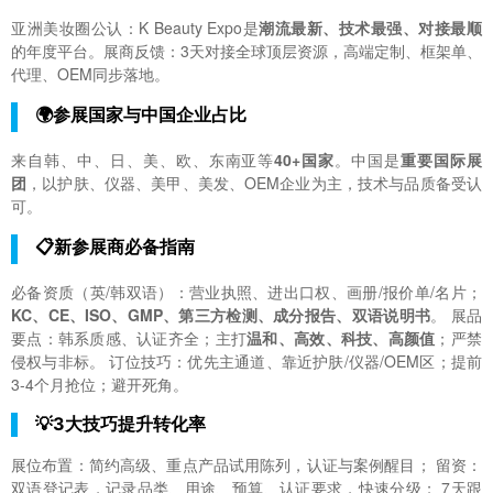
亚洲美妆圈公认：K Beauty Expo是
潮流最新、技术最强、对接最顺
的年度平台。展商反馈：3天对接全球顶层资源，高端定制、框架单、
代理、OEM同步落地。
🌍参展国家与中国企业占比
来自韩、中、日、美、欧、东南亚等
40+国家
。中国是
重要国际展
团
，以护肤、仪器、美甲、美发、OEM企业为主，技术与品质备受认
可。
📋新参展商必备指南
必备资质（英/韩双语）：营业执照、进出口权、画册/报价单/名片；
KC、CE、ISO、GMP、第三方检测、成分报告、双语说明书
。 展品
要点：韩系质感、认证齐全；主打
温和、高效、科技、高颜值
；严禁
侵权与非标。 订位技巧：优先主通道、靠近护肤/仪器/OEM区；提前
3-4个月抢位；避开死角。
💡3大技巧提升转化率
展位布置：简约高级、重点产品试用陈列，认证与案例醒目； 留资：
双语登记表，记录品类、用途、预算、认证要求，快速分级； 7天跟