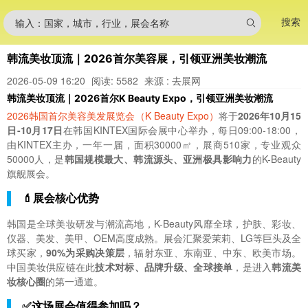
搜索
输入：国家，城市，行业，展会名称
韩流美妆顶流｜2026首尔美容展，引领亚洲美妆潮流
2026-05-09 16:20
阅读: 5582
来源 : 去展网
韩流美妆顶流｜2026首尔K Beauty Expo，引领亚洲美妆潮流
2026韩国首尔美容美发展览会（K Beauty Expo）
将于
2026年10月15
日-10月17日
在韩国KINTEX国际会展中心举办，每日09:00-18:00，
由KINTEX主办，一年一届，面积30000㎡，展商510家，专业观众
50000人，是
韩国规模最大、韩流源头、亚洲极具影响力
的K-Beauty
旗舰展会。
💄展会核心优势
韩国是全球美妆研发与潮流高地，K-Beauty风靡全球，护肤、彩妆、
仪器、美发、美甲、OEM高度成熟。展会汇聚爱茉莉、LG等巨头及全
球买家，
90%为采购决策层
，辐射东亚、东南亚、中东、欧美市场。
中国美妆供应链在此
技术对标、品牌升级、全球接单
，是进入
韩流美
妆核心圈
的第一通道。
✅这场展会值得参加吗？