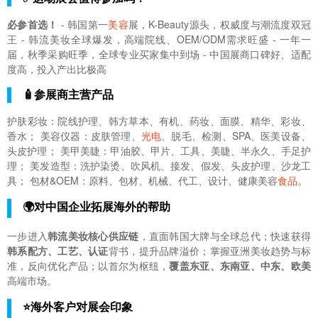
必参首选！
- 韩国第一
美容
展，K-Beauty源头，权威度与潮流度双冠
王 - 韩流美妆全球爆发，高端院线、OEM/ODM需求旺盛 - 一年一
届，秋季采购旺季，全球专业买家集中到场 - 中国展商口碑好、适配
度高，投入产出比极高
🧴参展商主营产品
护肤彩妆：院线护理、韩方草本、有机、药妆、面膜、精华、彩妆、
香水； 美容仪器：皮肤管理、
光电
、脱毛、检测、SPA、医美设备、
头皮护理； 美甲美睫：甲油胶、甲片、工具、美睫、半永久、手足护
理； 美发造型：洗护染烫、吹风机、接发、假发、头皮护理、沙龙工
具； 包材&OEM：原料、包材、机械、代工、设计、健康美容
食品
。
🌍对中国企业拓展海外的帮助
一步进入
韩流美妆核心供应链
，直面韩国大牌与全球总代；快速获得
韩系配方、工艺、认证
背书，提升品牌溢价；掌握亚洲美妆趋势与标
准，反向优化产品；以首尔为枢纽，
覆盖东亚、东南亚、中东、欧美
高端市场。
⭐海外客户对展会印象