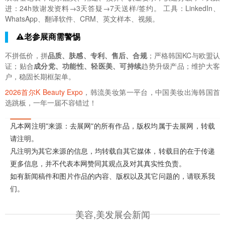
进：24h致谢发资料→3天答疑→7天送样/签约。 工具：LinkedIn、
WhatsApp、翻译软件、CRM、英文样本、视频。
⚠️老参展商需警惕
不拼低价，拼
品质、肤感、专利、售后、合规
；严格韩国KC与欧盟认
证；贴合
成分党、功能性、轻医美、可持续
趋势升级产品；维护大客
户，稳固长期框架单。
2026首尔K Beauty Expo
，韩流美妆第一平台，中国美妆出海韩国首
选跳板，一年一届不容错过！
凡本网注明“来源：去展网”的所有作品，版权均属于去展网，转载
请注明。
凡注明为其它来源的信息，均转载自其它媒体，转载目的在于传递
更多信息，并不代表本网赞同其观点及对其真实性负责。
如有新闻稿件和图片作品的内容、版权以及其它问题的，请联系我
们。
美容,美发展会新闻