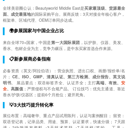
全球美容圈公认：Beautyworld Middle East是
买家最顶级、货源最全
面、成交最落地
的国际采购平台。展商反馈：3天对接全年核心客户，
框架单、区域代理、OEM订单同步达成。
🌍参展国家与中国企业占比
来自全球70+国家，中国是
第一大国际展团
，以护肤、仪器、美发、
香水、包材企业为主，竞争力碾压，是中东买家首选合作来源。
📋新参展商必备指南
必备资质（英文/阿拉伯语）：营业执照、进出口权、画册/报价单/名
片；
CE、ISO、GMP、清真认证、第三方检测、成分报告、英文说
明书
。 展品要点：双语标签齐全、认证齐全；主打
高端、有效、
安
全
、高颜值
；严禁侵权与不合规产品。 订位技巧：优先主通道、靠近
香水/护肤/仪器区；提前6个月抢位；避开死角。
💡3大技巧提升转化率
展位布置：高端奢华、重点产品试用陈列，认证与案例醒目； 留资：
双语登记表，记录品类、用途、预算、认证要求，快速分级； 7天跟
进：24h致谢发资料→3天技术答疑→7天送样/签约。 工具：