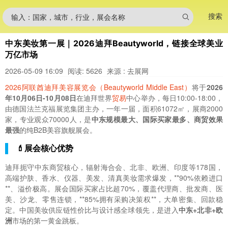
搜索
输入：国家，城市，行业，展会名称
中东美妆第一展｜2026迪拜Beautyworld，链接全球美业
万亿市场
2026-05-09 16:09
阅读: 5626
来源 : 去展网
2026阿联酋迪拜美容展览会（Beautyworld Middle East）
将于
2026
年10月06日-10月08日
在迪拜世界
贸易
中心举办，每日10:00-18:00，
由德国法兰克福展览集团主办，一年一届，面积61072㎡，展商2000
家，专业观众70000人，是
中东规模最大、国际买家最多、商贸效果
最强
的纯B2B美容旗舰展会。
💄展会核心优势
迪拜扼守中东商贸核心，辐射海合会、北非、欧洲、印度等178国，
高端护肤、香水、仪器、美发、清真美妆需求爆发，**90%依赖进口
**、溢价极高。展会国际买家占比超70%，覆盖代理商、批发商、医
美、沙龙、零售连锁，**85%拥有采购决策权**，大单密集、回款稳
定。中国美妆供应链性价比与设计感全球领先，是进入
中东+北非+欧
洲
市场的第一黄金跳板。