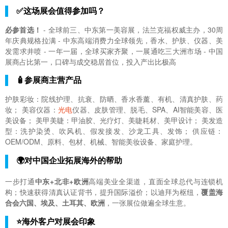
✅这场展会值得参加吗？
必参首选！
- 全球前三、中东第一美容展，法兰克福权威主办，30周
年庆典规格拉满 - 中东高端消费力全球领先，香水、护肤、仪器、美
发需求井喷 - 一年一届，全球买家齐聚，一展通吃三大洲市场 - 中国
展商占比第一，口碑与成交稳居首位，投入产出比极高
🧴参展商主营产品
护肤彩妆：院线护理、抗衰、防晒、香水香薰、有机、清真护肤、药
妆； 美容仪器：
光电
仪器、皮肤管理、脱毛、SPA、AI智能美容、医
美设备； 美甲美睫：甲油胶、光疗灯、美睫耗材、美甲设计； 美发造
型：洗护染烫、吹风机、假发接发、沙龙工具、发饰； 供应链：
OEM/ODM、原料、包材、机械、智能美妆设备、家庭护理。
🌍对中国企业拓展海外的帮助
一步打通
中东+北非+欧洲
高端美业全渠道，直面全球总代与连锁机
构；快速获得清真认证背书，提升国际溢价；以迪拜为枢纽，
覆盖海
合会六国、埃及、土耳其、欧洲
，一张展位做遍全球生意。
⭐海外客户对展会印象