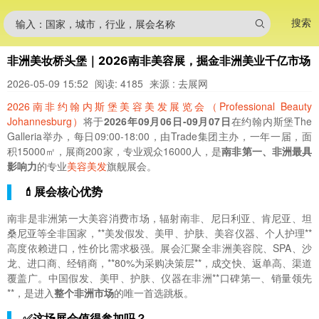
搜索
输入：国家，城市，行业，展会名称
非洲美妆桥头堡｜2026南非美容展，掘金非洲美业千亿市场
2026-05-09 15:52
阅读: 4185
来源 : 去展网
2026南非约翰内斯堡美容美发展览会（Professional Beauty
Johannesburg）
将于
2026年09月06日-09月07日
在约翰内斯堡The
Galleria举办，每日09:00-18:00，由Trade集团主办，一年一届，面
积15000㎡，展商200家，专业观众16000人，是
南非第一、非洲最具
影响力
的专业
美容美发
旗舰展会。
💄展会核心优势
南非是非洲第一大美容消费市场，辐射南非、尼日利亚、肯尼亚、坦
桑尼亚等全非国家，**美发假发、美甲、护肤、美容仪器、个人护理**
高度依赖进口，性价比需求极强。展会汇聚全非洲美容院、SPA、沙
龙、进口商、经销商，**80%为采购决策层**，成交快、返单高、渠道
覆盖广。中国假发、美甲、护肤、仪器在非洲**口碑第一、销量领先
**，是进入
整个非洲市场
的唯一首选跳板。
✅这场展会值得参加吗？