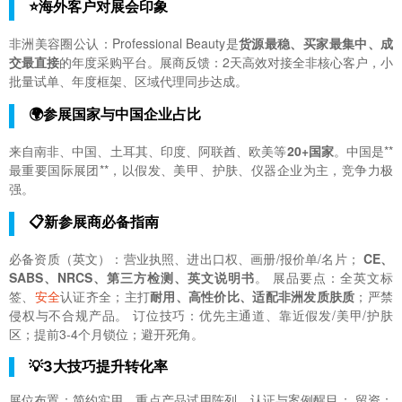
⭐海外客户对展会印象
非洲美容圈公认：Professional Beauty是
货源最稳、买家最集中、成
交最直接
的年度采购平台。展商反馈：2天高效对接全非核心客户，小
批量试单、年度框架、区域代理同步达成。
🌍参展国家与中国企业占比
来自南非、中国、土耳其、印度、阿联酋、欧美等
20+国家
。中国是**
最重要国际展团**，以假发、美甲、护肤、仪器企业为主，竞争力极
强。
📋新参展商必备指南
必备资质（英文）：营业执照、进出口权、画册/报价单/名片；
CE、
SABS、NRCS、第三方检测、英文说明书
。 展品要点：全英文标
签、
安全
认证齐全；主打
耐用、高性价比、适配非洲发质肤质
；严禁
侵权与不合规产品。 订位技巧：优先主通道、靠近假发/美甲/护肤
区；提前3-4个月锁位；避开死角。
💡3大技巧提升转化率
展位布置：简约实用、重点产品试用陈列，认证与案例醒目； 留资：