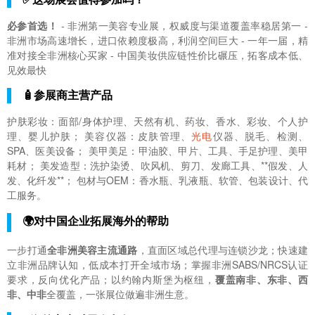
必参首选！
- 非洲第一美容专业展，权威度与渠道覆盖率稳居第一 -
非洲市场高速增长，进口依赖度极高，利润空间巨大 - 一年一届，精
准对接全非洲核心买家 - 中国美妆供应链性价比碾压，拓客成本低、
见效最快
🧴参展商主营产品
护肤彩妆：面部/身体护理、天然有机、药妆、香水、彩妆、个人护
理、婴儿护肤； 美容仪器：皮肤管理、
光电
仪器、脱毛、检测、
SPA、医美设备； 美甲美足：甲油胶、甲片、工具、手足护理、美甲
耗材； 美发造型：洗护染烫、吹风机、剪刀、发廊工具、**假发、人
发、化纤发**； 包材与OEM：香水瓶、乳液瓶、软管、包装设计、代
工服务。
🌍对中国企业拓展海外的帮助
一步打通
全非洲美容主流通路
，直面区域总代理与连锁沙龙；快速建
立非洲品牌认知，低成本打开全域市场；掌握非洲SABS/NRCS认证
要求，反向优化产品；以约翰内斯堡为枢纽，
覆盖南非、东非、西
非、中非
全覆盖，一张展位做遍非洲生意。