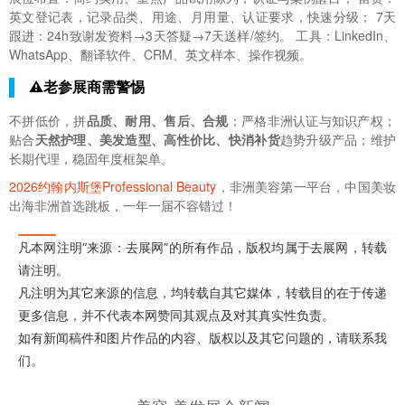
英文登记表，记录品类、用途、月用量、认证要求，快速分级； 7天
跟进：24h致谢发资料→3天答疑→7天送样/签约。 工具：LinkedIn、
WhatsApp、翻译软件、CRM、英文样本、操作视频。
⚠️老参展商需警惕
不拼低价，拼
品质、耐用、售后、合规
；严格非洲认证与知识产权；
贴合
天然护理、美发造型、高性价比、快消补货
趋势升级产品；维护
长期代理，稳固年度框架单。
2026约翰内斯堡Professional Beauty
，非洲美容第一平台，中国美妆
出海非洲首选跳板，一年一届不容错过！
凡本网注明“来源：去展网”的所有作品，版权均属于去展网，转载
请注明。
凡注明为其它来源的信息，均转载自其它媒体，转载目的在于传递
更多信息，并不代表本网赞同其观点及对其真实性负责。
如有新闻稿件和图片作品的内容、版权以及其它问题的，请联系我
们。