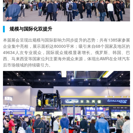
规模与国际化双提升
本届展会呈现出规模与国际影响力同步提升的态势：共有1385家参展
企业集中亮相，展示面积达80000平米；吸引来自68个国家及地区的
49634人次专业观众，国际观众规模显著增长。俄罗斯、韩国、巴
西、马来西亚等国家位列主要海外观众来源，体现出AMR在全球汽车
后市场领域的持续吸引力。