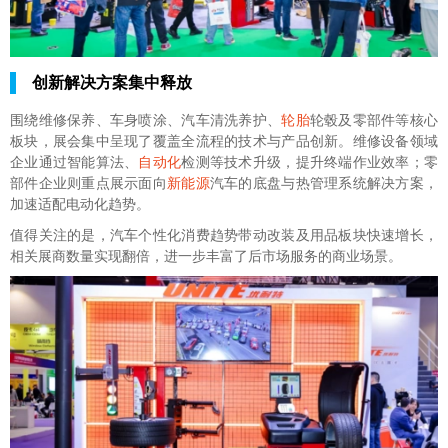
创新解决方案集中释放
围绕维修保养、车身喷涂、汽车清洗养护、
轮胎
轮毂及零部件等核心
板块，展会集中呈现了覆盖全流程的技术与产品创新。维修设备领域
企业通过智能算法、
自动化
检测等技术升级，提升终端作业效率；零
部件企业则重点展示面向
新能源
汽车的底盘与热管理系统解决方案，
加速适配电动化趋势。
值得关注的是，汽车个性化消费趋势带动改装及用品板块快速增长，
相关展商数量实现翻倍，进一步丰富了后市场服务的商业场景。